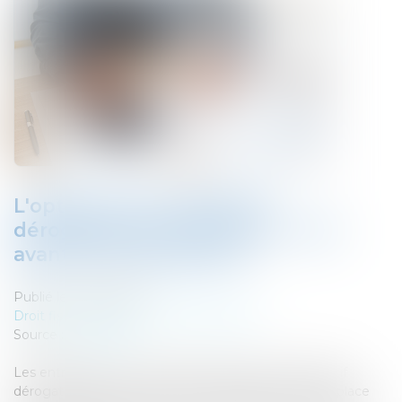
L'option pour le dispositif
dérogatoire de carry-back : c'est
avant le 30 septembre !
Publié le :
06/10/2021
Droit fiscal
/
Fiscalité des professionnels
Source :
www.efl.fr
Les entreprises qui souhaitent bénéficier du dispositif
dérogatoire de report en arrière des déficits mis en place