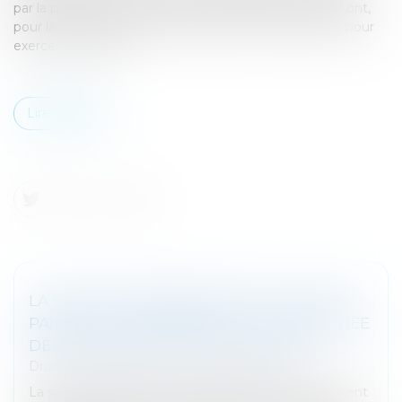
par la première loi de finances rectificative pour 2021 ont,
pour la majorité d'entre elles, jusqu'au 30 septembre pour
exercer leur option.
Lire la suite
LA SOCIÉTÉ ABSORBANTE PEUT AGIR EN
PAIEMENT D'UNE CRÉANCE DE L'ABSORBÉE
DÈS LA DATE D'EFFET DE LA FUSION
Droit des sociétés
/
Fusions et acquisitions
La société absorbante a qualité pour agir en paiement