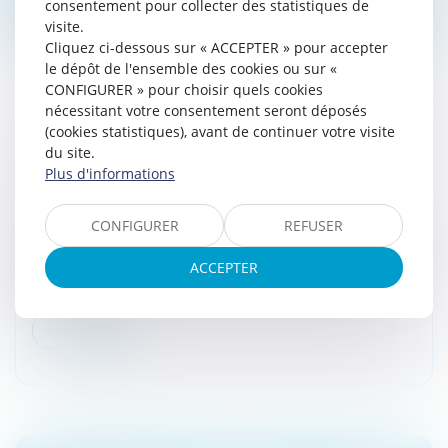
consentement pour collecter des statistiques de
visite.
Cliquez ci-dessous sur « ACCEPTER » pour accepter
le dépôt de l'ensemble des cookies ou sur «
CONFIGURER » pour choisir quels cookies
nécessitant votre consentement seront déposés
(cookies statistiques), avant de continuer votre visite
PLUS-VALUE MOBILIÈRE : PRINCIPE, CALCUL
du site.
ET IMPOSITION
Plus d'informations
Droit fiscal
/
Fiscalité des particuliers
CONFIGURER
REFUSER
Les contribuables qui cèdent des titres ou des valeurs
mobilières sont taxés au titre de la plus-value générée
ACCEPTER
par la cession. Le montant de la plus-value correspond
à la différ...
Lire la suite