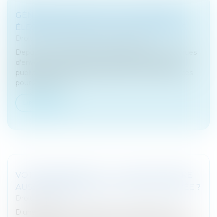
GÉNÉRALISATION DE LA FACTURATION
ÉLECTRONIQUE POUR LES ENTREPRISES
Droit fiscal
/
Fiscalité des professionnels
Depuis le 1er janvier 2020, les entreprises sont tenues
d’envoyer leurs factures à destination du secteur
public en format électronique. Puis, la loi de finances
pour 2020 a int...
Lire la suite
VOTRE BANQUIER A-T-IL LE DROIT D'ÊTRE
AUSSI REGARDANT SUR VOTRE VIE PRIVÉE ?
Droit bancaire
D'une information indiscrète au questionnaire de