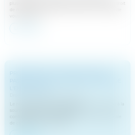
plusieurs pages : les banques ont-elles vraiment le droit
de mettre le nez dans notre vie privée ? Au risque de
vous décevoir, n...
Lire la suite
PRÉLÈVEMENT À LA SOURCE : QUE SE
PASSE-T-IL EN CAS DE DÉPÔT DE BILAN DE
L'EMPLOYEUR ?
Droit fiscal
/
Fiscalité des particuliers
Le non reversement par l'employeur de la retenue à la
source prélevée sur les salaires du
contribuable est sans incidence sur la situation fiscale
de ce dernier : en aucun cas,...