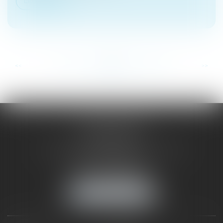
Lire la suite
...
...
<<
<
153
154
155
156
157
158
159
>
>>
SAÔNE RHÔNE
AVOCATS
1 Avenue du Chater - Bâtiment E1 - BP 33
69340 FRANCHEVILLE
Tél :
04 72 38 31 60
Fax : 04 78 34 81 62
NOUS LOCALISER