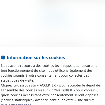
Lire la suite
Information sur les cookies
Nous avons recours à des cookies techniques pour assurer le
bon fonctionnement du site, nous utilisons également des
ACQUISITIONS
VIREMENT À PART
cookies soumis à votre consentement pour collecter des
statistiques de visite.
TITUDES
MINEUR : LA BAN
Cliquez ci-dessous sur « ACCEPTER » pour accepter le dépôt de
PAS L’ACCORD D
l'ensemble des cookies ou sur « CONFIGURER » pour choisir
Droit bancaire
quels cookies nécessitant votre consentement seront déposés
(cookies statistiques), avant de continuer votre visite du site.
es commerciales
Lorsqu'un parent eff
Plus d'informations