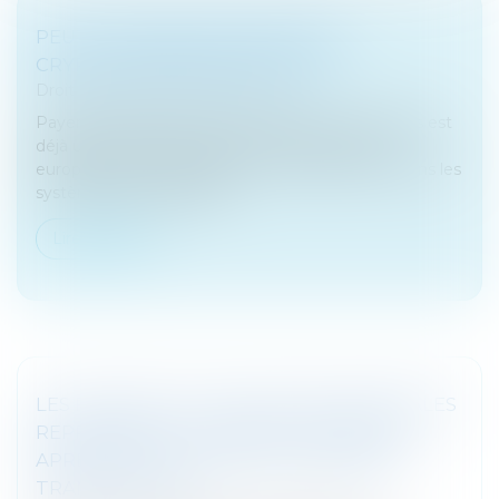
PEUT-ON PAYER SES IMPÔTS EN
CRYPTOMONNAIE EN EUROPE ?
Droit bancaire
/
Cryptomonnaies
Payer ses impôts avec des monnaies numériques est
déjà une réalité en Suisse, qui mène la course
européenne à l'intégration de la cryptofinance dans les
systèmes bancaires tradi...
Lire la suite
LES FUSIONS ET ACQUISITIONS MONDIALES
REPRENNENT AU PREMIER TRIMESTRE
APRÈS UNE AVALANCHE DE GRANDES
TRANSACTIONS