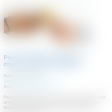
Peut-on payer ses impôts en
cryptomonnaie en Europe ?
Publié le :
04/04/2024
Droit bancaire
/
Cryptomonnaies
Source :
fr.euronews.com
Payer ses impôts avec des monnaies numériques est déjà
une réalité en Suisse, qui mène la course européenne à
l'intégration de la cryptofinance dans les systèmes