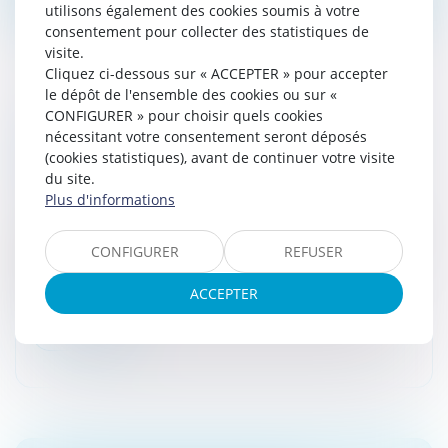
utilisons également des cookies soumis à votre
consentement pour collecter des statistiques de
visite.
Cliquez ci-dessous sur « ACCEPTER » pour accepter
le dépôt de l'ensemble des cookies ou sur «
CONFIGURER » pour choisir quels cookies
DROITS VOISINS : L’AUTORITÉ PRONONCE
nécessitant votre consentement seront déposés
UNE SANCTION DE 250 MILLIONS D’EUROS
(cookies statistiques), avant de continuer votre visite
À L’ENCONTRE DE GOOGLE
du site.
Droit commercial
/
Droit de la concurrence
Plus d'informations
Droits voisins : l’Autorité prononce une sanction de 250
millions d’euros à l’encontre de Google pour le non-
CONFIGURER
REFUSER
respect de certains de ses engagements pris en juin
2022...
ACCEPTER
Lire la suite