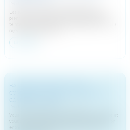
Droit des sociétés
/
Fusions et acquisitions
Les fusions et acquisitions (M&A) ont rebondi au
premier trimestre après une année 2023 en demi-
teinte, grâce au retour des méga-opérations, ce qui a
réjoui les banquiers d'affa...
Lire la suite
BAIL PROFESSIONNEL OU BAIL
COMMERCIAL : QUELLES DIFFÉRENCES,
COMMENT CHOISIR ?
Droit commercial
/
Baux commerciaux
Vous avez décidé de lancer votre propre entreprise et
vous hésitez, dans le cadre du processus de création,
entre conclure un bail professionnel ou un bail