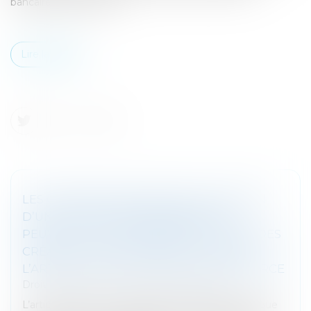
bancaires traditionnels...
Lire la suite
LES CRÉANCES NÉES APRÈS L’ADOPTION
D’UN PLAN DE REDRESSEMENT NE
PEUVENT ÊTRE CONSIDÉRÉES COMME DES
CRÉANCES PRIVILÉGIÉES AU TITRE DE
L’ARTICLE L.622-17 DU CODE DE COMMERCE
Droit des sociétés
/
Procédures collectives
L’article L.622-17 du Code de commerce dispose que