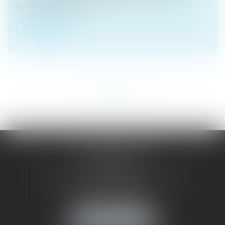
commercial. Quelles s...
Lire la suite
...
...
<<
<
71
72
73
74
75
76
77
>
>>
SAÔNE RHÔNE
AVOCATS
1 Avenue du Chater - Bâtiment E1 - BP 33
69340 FRANCHEVILLE
Tél :
04 72 38 31 60
Fax : 04 78 34 81 62
NOUS LOCALISER