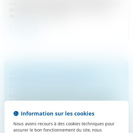
« les créances nées régulièrement après le jugement
d’ouverture de la procédure pour les besoins du
déroulement de la procédur...
Lire la suite
LOCATIONS EN MEUBLÉ : CHAMP
D'APPLICATION ET EXONÉRATIONS
Droit fiscal
/
Fiscalité immobilière
Les revenus des locations nues sont imposables à
l'impôt sur le revenu dans la catégorie des revenus
fonciers. A l'inverse, les produits des locations en
Information sur les cookies
meublé sont imposables...
Nous avons recours à des cookies techniques pour
Lire la suite
assurer le bon fonctionnement du site, nous