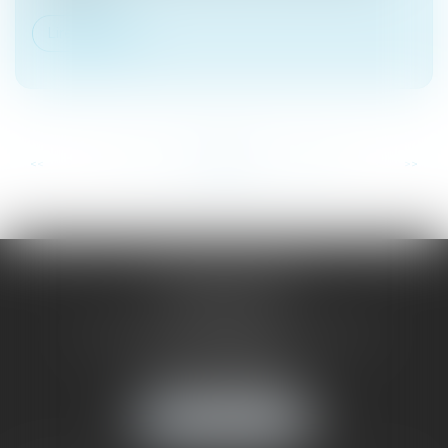
Lire la suite
...
...
<<
<
77
78
79
80
81
82
83
>
>>
SAÔNE RHÔNE
AVOCATS
1 Avenue du Chater - Bâtiment E1 - BP 33
69340 FRANCHEVILLE
Tél :
04 72 38 31 60
Fax : 04 78 34 81 62
NOUS LOCALISER