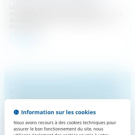
Le délai de prescription pour les actions en
responsabilité civile, fixé par l’article 2224 du Code civil,
se prescrit par cinq ans « à compter du jour où le
titulaire d’un droi...
Lire la suite
L'IMPÔT SUR LA FORTUNE IMMOBILIÈRE
(IFI) ÉVALUÉ PAR LA COUR DES COMPTES
Droit fiscal
/
Fiscalité immobilière
Un rapport de la Cour des comptes concernant l'impôt
Information sur les cookies
sur la fortune immobilière (IFI) s'attache plus
particulièrement à la gestion de l'impôt qui s'est
Nous avons recours à des cookies techniques pour
substitué à l'impôt de so...
assurer le bon fonctionnement du site, nous