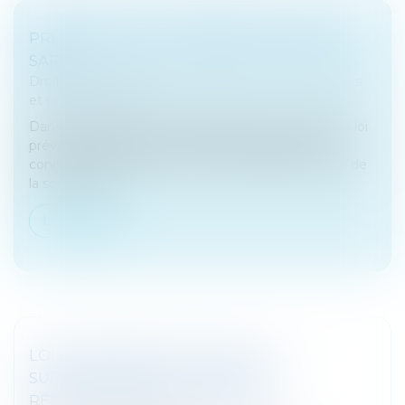
PRÉCISIONS SUR L’AGRÉMENT DANS LES
SARL
Droit des sociétés
/
Droit des sociétés commerciales
et professionnelles
Dans une société à responsabilité limitée (SARL), la loi
prévoit l’application d’une procédure d’agrément
concernant l’entrée de tout nouvel associé au sein de
la société. À l’o...
Lire la suite
LOI DE FINANCES POUR 2024 : LA
SUPPRESSION DE LA CVAE EST
RÉÉCHELONNÉE JUSQU'EN 2027