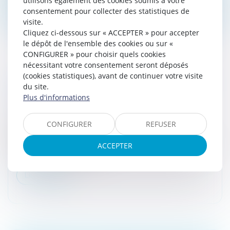
utilisons également des cookies soumis à votre
Lire la suite
consentement pour collecter des statistiques de
visite.
Cliquez ci-dessous sur « ACCEPTER » pour accepter
le dépôt de l'ensemble des cookies ou sur «
CONFIGURER » pour choisir quels cookies
nécessitant votre consentement seront déposés
(cookies statistiques), avant de continuer votre visite
DUE DILIGENCES, PLUS LONGUES ET PLUS
du site.
COMPLEXES
Plus d'informations
Droit des sociétés
/
Fusions et acquisitions
Dans un contexte d’incertitudes qui rend les
CONFIGURER
REFUSER
performances futures des entreprises cibles peu
lisibles, les analyses financières revêtent (de nouveau)
ACCEPTER
une importance cruciale...
Lire la suite