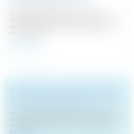
Droit fiscal
/
Fiscalité locale
La suppression totale de la CVAE ne prendra
finalement effet qu'en 2027 sauf pour les redevables
de la cotisation minimum pour lesquels elle sera
effective dès 2024...
Lire la suite
CONVENTION D’OCCUPATION PRÉCAIRE ET
OBLIGATION DE DÉLIVRANCE DES LOCAUX
Droit commercial
/
Baux commerciaux
La Cour de cassation a jugé le 11 janvier dernier qu’une
convention d'occupation précaire n'étant pas un bail,
l'occupant à titre précaire ne peut se prévaloir des
dispositions...