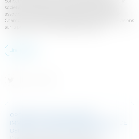
concernant l’entrée de tout nouvel associé au sein de la
société. À l’occasion d’un litige entre les héritières d’un
associé de SARL décédé et ses associés survivants, la
Chambre commerciale vient d’apporter quelques précisions
sur la procédure et les obligations des parties...
Lire la suite
OPÉRATION D’INVESTISSEMENT
IMMOBILIER : PRÉCISIONS SUR LE POINT DE
DÉPART DU DÉLAI DE PRESCRIPTION
Droit bancaire
/
Epargne et placements