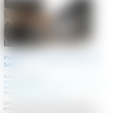
Précisions sur l’agrément dans les
SARL
Publié le :
07/02/2024
Droit des sociétés
/
Droit des sociétés commerciales et
professionnelles
Source :
www.lemag-juridique.com
Dans une société à responsabilité limitée (SARL), la loi
prévoit l’application d’une procédure d’agrément