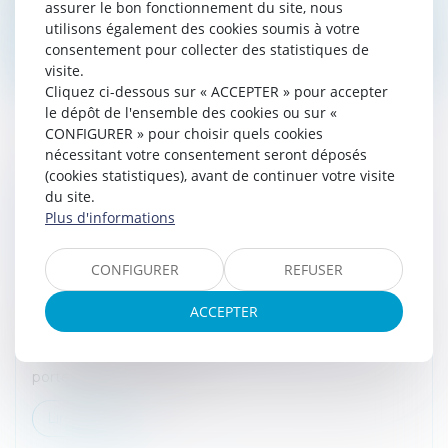
assurer le bon fonctionnement du site, nous
utilisons également des cookies soumis à votre
Lire la suite
consentement pour collecter des statistiques de
visite.
Cliquez ci-dessous sur « ACCEPTER » pour accepter
le dépôt de l'ensemble des cookies ou sur «
CONFIGURER » pour choisir quels cookies
nécessitant votre consentement seront déposés
(cookies statistiques), avant de continuer votre visite
RÉTROCESSION DES COMMISSIONS ET
du site.
OBLIGATION DE LOYAUTÉ : ZOOM SUR LA
Plus d'informations
PORTÉE DE L’ARTICLE L.533-12-4 DU CODE
MONÉTAIRE ET FINANCIER
CONFIGURER
REFUSER
Droit bancaire
ACCEPTER
Selon l’article L.533-12-4 alinéa 1er du Code monétaire
et financier, les prestataires de service
d’investissement autre que les sociétés de gestion de
portefeuille ne doivent p...
Lire la suite