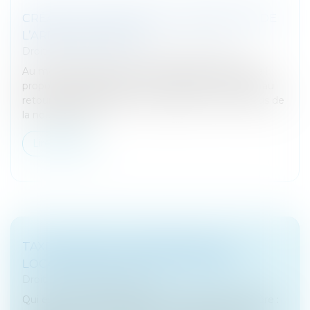
CRÉATION D’ENTREPRISE : BÉNÉFICIER DE
L’ARE OU DE L’ARCE
Droit des sociétés
/
Transmission d’entreprise
Au moment de créer une entreprise, France Travail
propose 2 types d’aides : soit le maintien de l’aide au
retour à l’emploi (ARE), cumulable avec les revenus de
la nouvelle acti...
Lire la suite
TAXE FONCIÈRE : PROPRIÉTAIRE OU
LOCATAIRE, QUI PAIE QUOI EN 2025 ?
Droit fiscal
/
Fiscalité locale
Qui est responsable du paiement de la taxe foncière :