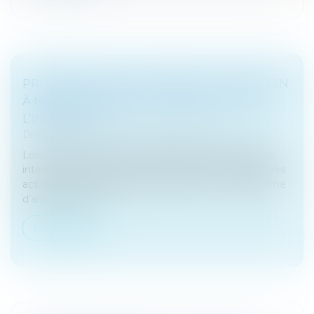
PROCÉDURE DE SAUVEGARDE : ATTENTION
À NE PAS IGNORER L’INTERRUPTION DE
L’INSTANCE !
Droit des sociétés
/
Procédures collectives
Lorsque l’ouverture d’une procédure de sauvegarde
intervient, elle entraîne l’interruption automatique des
actions en justice tendant au paiement d’une somme
d’argent (article L...
Lire la suite