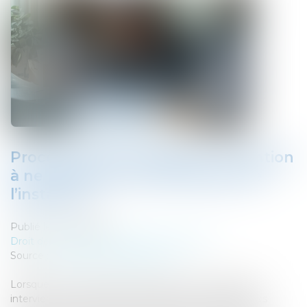
Procédure de sauvegarde : attention
à ne pas ignorer l’interruption de
l’instance !
Publié le :
12/06/2025
Droit des sociétés
/
Procédures collectives
Source :
www.lemag-juridique.com
Lorsque l’ouverture d’une procédure de sauvegarde
intervient, elle entraîne l’interruption automatique des