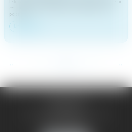
le locataire ou le propriétaire ? SeLoger fait le point sur
cet impôt. S'il est supporté par le propriétaire, son
paiement...
Lire la suite
...
...
<<
<
24
25
26
27
28
29
30
>
>>
SAÔNE RHÔNE
AVOCATS
1 Avenue du Chater - Bâtiment E1 - BP 33
69340 FRANCHEVILLE
Tél :
04 72 38 31 60