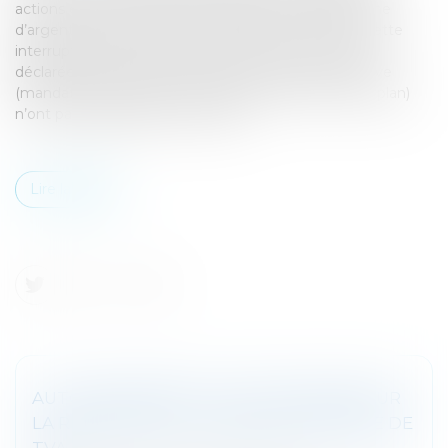
actions en justice tendant au paiement d’une somme
d’argent (article L 622-21 du Code de commerce). Cette
interruption perdure tant que la créance n’a pas été
déclarée et que les organes de la procédure collective
(mandataire judiciaire, commissaire à l’exécution du plan)
n’ont pas été appelés à l’instance...
Lire la suite
AUTO-ENTREPRISE : COUP DE FREIN POUR
LA RÉFORME DE LA FRANCHISE EN BASE DE
TVA