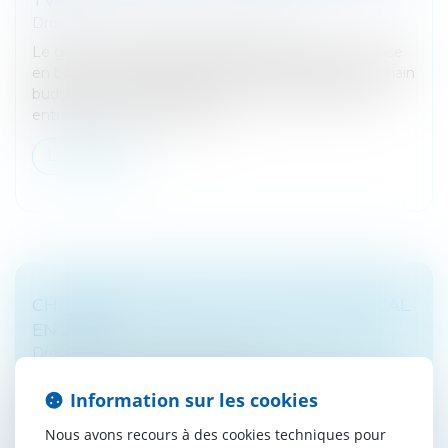
Droit fiscal
/
Fiscalité des professionnels
Le gouvernement suspend la réforme de la franchise
en base de TVA dans l’attente de l’examen du prochain
budget, un soulagement pour de nombreux auto-
entrepreneurs et pour les p...
Lire la suite
CHAMBRES D’HÔTES : QUEL RÉGIME FISCAL
EN 2025 ?
Droit fiscal
/
Fiscalité immobilière
Depuis le 1er janvier 2025, le régime micro-BIC
Information sur les cookies
applicable aux revenus des locations meublées a été
significativement modifié. Les seuils de chiffre
Nous avons recours à des cookies techniques pour
d'affaires et les taux d'aba...