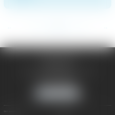
...
...
<<
<
119
120
121
122
123
124
125
>
>>
SAÔNE RHÔNE
AVOCATS
1 Avenue du Chater - Bâtiment E1 - BP 33
69340 FRANCHEVILLE
Tél :
04 72 38 31 60
Fax : 04 78 34 81 62
NOUS LOCALISER
QUI SOMMES NOUS ?
EXPERTISES