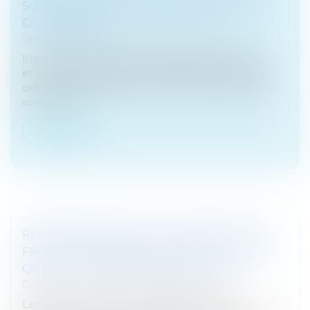
SOCIÉTÉ-MÈRE À RÉPONDRE DES DETTES
DE SA FILIALE
Droit des sociétés
/
Procédures collectives
Il résulte de l’application combinée de l’article 1842
et 1165 du Code civil, dans sa rédaction antérieure à
celle issue de l’ordonnance du 10 février 2016 qu’une
société n’est...
Lire la suite
REMBOURSEMENTS AUX DIRIGEANTS DE
FRAIS DE DÉPLACEMENT NON JUSTIFIÉS :
QUELLE CATÉGORIE D'IMPOSITION ?
Droit fiscal
/
Fiscalité des professionnels
Les remboursements aux dirigeants de frais de