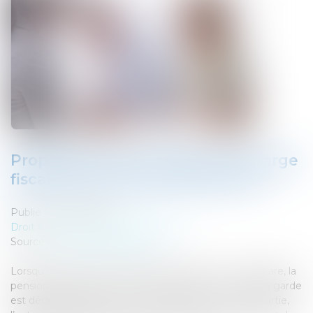
Proposition de loi relative à la charge
fiscale de la pension alimentaire
Publié le :
06/12/2022
Droit fiscal
/
Fiscalité des particuliers
Source :
www.actu-juridique.fr
Lorsqu’un couple avec des enfants divorce ou se sépare, la
pension alimentaire versée par le parent qui n’a pas la garde
est déductible de son revenu imposable. En contrepartie,