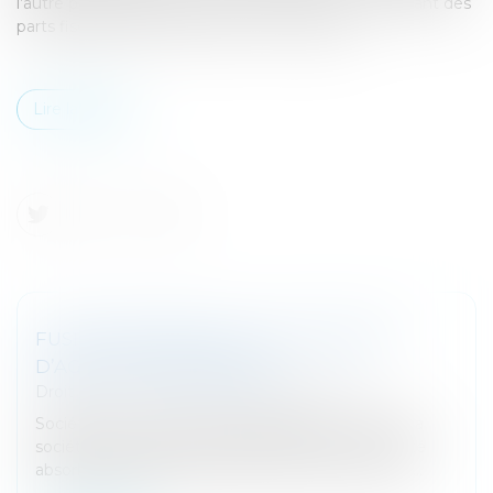
l’autre parent déclare ces sommes, tout en bénéficiant des
parts fiscales des enfants qu’il a à sa charge...
Lire la suite
FUSION-ABSORPTION : TUP ET DROIT
D’AGIR DE L’ABSORBANTE
Droit des sociétés
/
Fusions et acquisitions
Sociétés : En cas de fusion-absorption, la TUP de la
société absorbée confère de plein droit à la société
absorbante, qualité pour agir en exécution forcée...