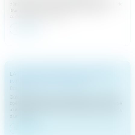
déplacement non justifiés constituent un élément de
leur rémunération si ces frais font l'objet d'une
comptabilisation explicite, p...
Lire la suite
LA DATION EN PAIEMENT DE CERTAINS
IMPÔTS, DONT L’IFI LÉGIFISCAL
Droit fiscal
Qu’est-ce que la « dation en paiement » ? C’est une
opération juridique qui consiste à régler tout ou partie
d’une dette, par le fait de céder la propriété d’un bien,
d’un ensem...
Lire la suite