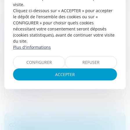
visite.
Cliquez ci-dessous sur « ACCEPTER » pour accepter
le dépôt de l'ensemble des cookies ou sur «
PROPOSITION DE LOI RELATIVE À LA
CONFIGURER » pour choisir quels cookies
nécessitant votre consentement seront déposés
CHARGE FISCALE DE LA PENSION
(cookies statistiques), avant de continuer votre visite
ALIMENTAIRE
du site.
Droit fiscal
/
Fiscalité des particuliers
Plus d'informations
Lorsqu’un couple avec des enfants divorce ou se
sépare, la pension alimentaire versée par le parent qui
CONFIGURER
REFUSER
n’a pas la garde est déductible de son revenu
imposable. En contrepartie,...
ACCEPTER
Lire la suite
CONDITION DE L’ENGAGEMENT DE LA