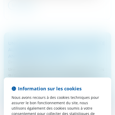
Lire la suite
UNE AUGMENTATION DE CAPITAL DÉCIDÉE
AUX DÉPENS D'UN ASSOCIÉ ÉGALITAIRE
ANNULÉE POUR FRAUDE
Droit des sociétés
Une augmentation de capital est frauduleuse dès lors
qu'elle est décidée par un associé égalitaire en
l'absence de son coassocié aux seules fins de diluer la
participation de ce...
Information sur les cookies
Lire la suite
Nous avons recours à des cookies techniques pour
assurer le bon fonctionnement du site, nous
utilisons également des cookies soumis à votre
consentement pour collecter des statistiques de