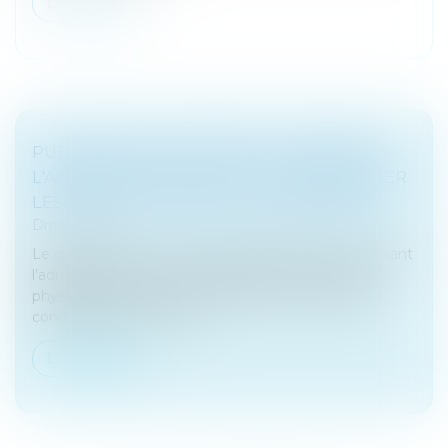
Lire la suite
PUBLICATION DU DÉCRET AUTORISANT
L'ADMINISTRATION FISCALE À INDEMNISER
LES « INDICS » FISCAUX - FISCALONLINE
Droit fiscal
Le gouvernement vient de publier le décret autorisant
l’administration fiscale à indemniser les personnes
physiques qui lui communiquent des informations
conduisant à la découve...
Lire la suite