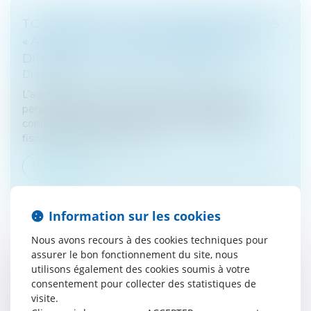
TOP DÉPART POUR L’INDEMNISATION DES
« AVISEURS » FISCAUX, PATRIMOINE DU
DIRIGEANT - LES ECHOS BUSINESS
Droit fiscal
L’administration peut désormais indemniser les
personnes qui lui fournissent des renseignements
conduisant à la découverte de certaines fraudes
fiscales. Depuis le 24 avril d...
Lire la suite
Information sur les cookies
Nous avons recours à des cookies techniques pour
assurer le bon fonctionnement du site, nous
utilisons également des cookies soumis à votre
EMPLOYER SON CONJOINT : QUEL STATUT
consentement pour collecter des statistiques de
ADOPTER ? - LES ECHOS BUSINESS
visite.
Droit des sociétés
/
Droit des sociétés commerciales