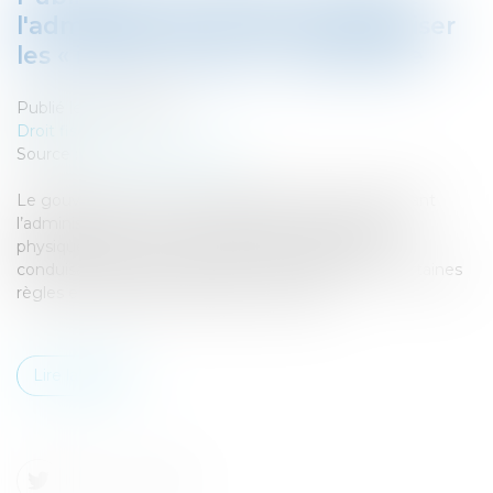
l'administration fiscale à indemniser
les « indics » fiscaux - Fiscalonline
Publié le :
24/04/2017
Droit fiscal
Source :
www.fiscalonline.com
Le gouvernement vient de publier le décret autorisant
l’administration fiscale à indemniser les personnes
physiques qui lui communiquent des informations
conduisant à la découverte d’un manquement à certaines
règles et obligations déclaratives fiscales...
Lire la suite