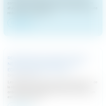
commerce sur l'établissement et la communication
d'un rapport du commissaire aux comptes avant toute
réduction de capital d'une...
Lire la suite
RÉMUNÉRATION DU GÉRANT DE SARL : IL
NE FAUT PAS OUBLIER DE LA FIXER ! -
ÉDITIONS FRANCIS LEFEBVRE
Droit des sociétés
Les statuts d'une SARL prévoyant la détermination de
la rémunération du gérant par décision collective
ordinaire sont respectés dès lors que la rémunération
est mentionnée dans...