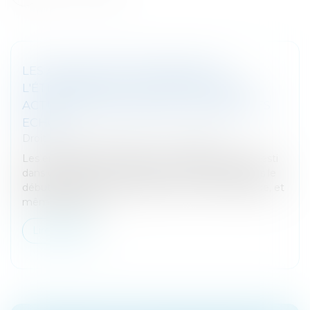
LES ACQUISITIONS FRANÇAISES À
L'ÉTRANGER ONT LE VENT EN POUPE,
ACTUALITÉ DES SOCIÉTÉS - INVESTIR-LES
ECHOS
Droit des sociétés
/
Fusions et acquisitions
Les entreprises françaises ont nettement plus investi
dans des fusions et acquisitions à l'étranger depuis le
début de l'année que l'an passé à la même époque, et
même depuis un...
Lire la suite