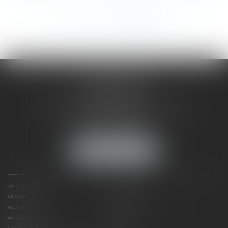
...
<<
<
248
249
250
251
252
253
254
>
>>
SAÔNE RHÔNE
AVOCATS
1 Avenue du Chater - Bâtiment E1 - BP 33
69340 FRANCHEVILLE
Tél :
04 72 38 31 60
Fax : 04 78 34 81 62
NOUS LOCALISER
QUI SOMMES NOUS ?
EXPERTISES
L'ÉQUIPE
NOS CLIENTS
ALLIURIS
CONTACT
HONORAIRES
PLAN DU SITE