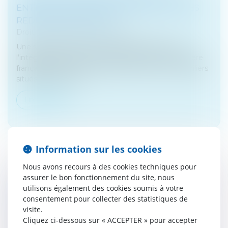
ENTITÉS INTERPOSÉES NE SONT PAS DES
REDEVABLES LÉGAUX
Droit fiscal
/
Fiscalité immobilière
Une société de droit luxembourgeois détenait
l’intégralité des parts d’une société civile immobilière
française, elle-même propriétaire de biens immobiliers
situés en France. À...
Lire la suite
Information sur les cookies
Nous avons recours à des cookies techniques pour
RACHAT DE SFR : L’ARCEP PREND ACTE DE
assurer le bon fonctionnement du site, nous
utilisons également des cookies soumis à votre
LA SIGNATURE D’UN PROTOCOLE
consentement pour collecter des statistiques de
D’ACCORD PAR BOUYGUES TELECOM, LE
visite.
GROUPE ILIAD ET ORANGE
Cliquez ci-dessous sur « ACCEPTER » pour accepter
Droit des sociétés
/
Fusions et acquisitions