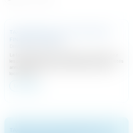
TAXE FONCIÈRE : QUEL POIDS DANS LES
FINANCES LOCALES ?
Droit fiscal
/
Fiscalité locale
La taxe foncière est un impôt direct local portant sur
les propriétés bâties ou non bâties. Ses taux sont votés
annuellement et sa base est calculée sur la valeur
locative des b...
Lire la suite
TAXE DE 3 % SUR LES IMMEUBLES : LES