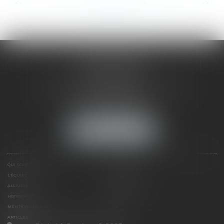
...
...
<<
<
7
8
9
10
11
12
13
>
>>
SAÔNE RHÔNE
AVOCATS
1 Avenue du Chater - Bâtiment E1 - BP 33
69340 FRANCHEVILLE
Tél :
04 72 38 31 60
Fax : 04 78 34 81 62
NOUS LOCALISER
QUI SOMMES NOUS ?
EXPERTISES
L'ÉQUIPE
NOS CLIENTS
ALLIURIS
CONTACT
HONORAIRES
PLAN DU SITE
MENTIONS LÉGALES
CGV
ARTICLES