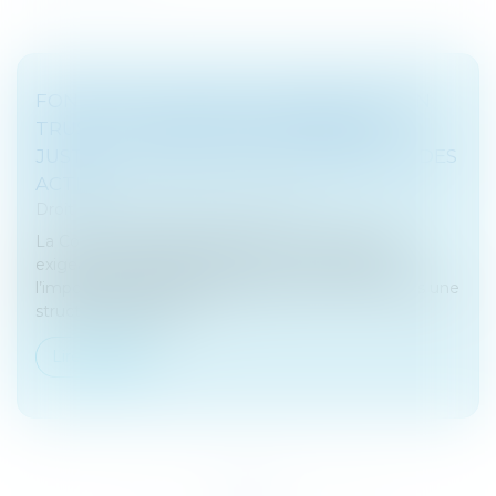
FONDATION DE FAMILLE ASSIMILÉE À UN
TRUST : LA CAPACITÉ CONTRIBUTIVE
JUSTIFIE L’IMPOSITION DE L’ENSEMBLE DES
ACTIFS
Droit fiscal
/
Fiscalité des particuliers
La Cour de cassation confirme une interprétation
exigeante de l’article 885 G ter du CGI relatif à
l’imposition des biens placés dans un trust ou dans une
structure assimilée, t...
Lire la suite