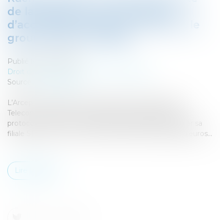
de la signature d’un protocole
d’accord par Bouygues Telecom, le
groupe Iliad et Orange
Publié le :
19/06/2026
Droit des sociétés
/
Fusions et acquisitions
Source :
www.arcep.fr
L’Arcep a été informée, samedi 6 juin par Bouygues
Telecom, Iliad (Free) et Orange, de la signature d’un
protocole d’accord avec Altice France pour lui racheter sa
filiale SFR, pour un montant total de 20,35 milliards d'euros...
Lire la suite