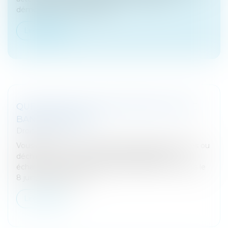
démontrer que ce manqu...
Lire la suite
QUE FAIRE SI VOUS AVEZ DES BILLETS DE
BANQUE ABÎMÉS ?
Droit bancaire
Vous avez un ou plusieurs billets de banque abîmés ou
déchirés ? Savez-vous qu’il est possible de les
échanger ou de vous les faire rembourser ? Depuis le
8 juin, la Banque de F...
Lire la suite