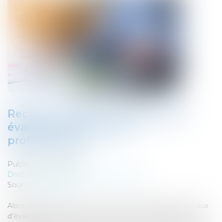
Recours contre les révisions des
évaluations des locaux
professionnels
Publié le :
01/05/2019
Droit fiscal
/
Fiscalité des professionnels
Source :
www.efl.fr
Alors même que les recours contre les paramètres initiaux
d’évaluation des locaux professionnels sont limités, les