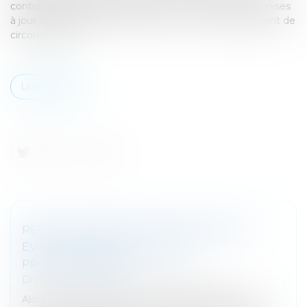
contribuables peuvent exercer un recours contre les mises
à jour de ces paramètres ainsi qu’en cas de changement de
circonstances...
Lire la suite
RECOURS CONTRE LES RÉVISIONS DES
ÉVALUATIONS DES LOCAUX
PROFESSIONNELS
Droit fiscal
/
Fiscalité des professionnels
Alors même que les recours contre les paramètres