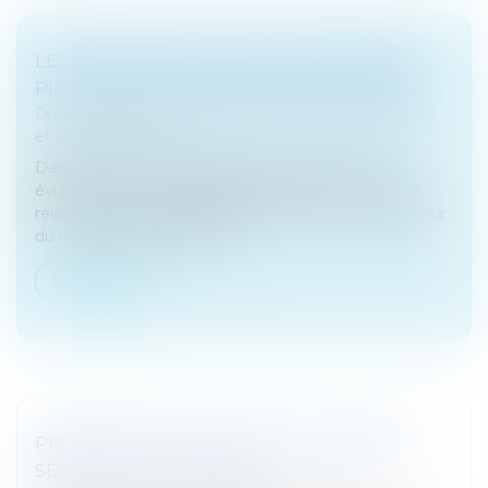
LES NOUVELLES RÈGLES EN MATIÈRE DE
PROTECTION DU SECRET DES AFFAIRES
Droit des sociétés
/
Droit des sociétés commerciales
et professionnelles
Dans la course à l’avantage concurrentiel, il est
évidemment crucial de protéger ce que l’on pense
relever du secret des affaires. Face à cet enjeu majeur
du monde économique, d...
Lire la suite
PROCÉDURE COLLECTIVE ET IMMEUBLE
SERVANT AU LOGEMENT