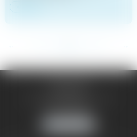
Lire la suite
...
...
<<
<
212
213
214
215
216
217
218
>
>>
SAÔNE RHÔNE
AVOCATS
1 Avenue du Chater - Bâtiment E1 - BP 33
69340 FRANCHEVILLE
Tél :
04 72 38 31 60
Fax : 04 78 34 81 62
NOUS LOCALISER