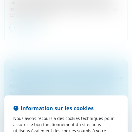
initiaux d’évaluation des locaux professionnels sont
limités, les contribuables peuvent exercer un recours
contre les mises à jo...
Lire la suite
RÉGIME SPÉCIAL DES FUSIONS : RUPTURE
DE L’ENGAGEMENT DE CONSERVATION DE 3
ANS LORS D’APPORT PARTIEL D’ACTIFS
AVANT 2018
Droit des sociétés
/
Fusions et acquisitions
Information sur les cookies
L’administration fiscale admet qu’une société
s’affranchisse de l’engagement de conservation des
Nous avons recours à des cookies techniques pour
titres pendant trois ans pour une opération non
assurer le bon fonctionnement du site, nous
soumise à agrément réalisée avan...
utilisons également des cookies soumis à votre