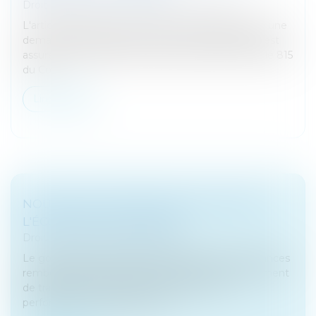
Droit des sociétés
/
Procédures collectives
L'article 215, alinéa 3, du Code civil est applicable à une
demande en partage d'un bien indivis, par lequel est
assuré le logement de la famille, fondée sur l'article 815
du Co...
Lire la suite
NOUVELLES CONDITIONS D'OCTROI DE
L'ÉCO-PRÊT À TAUX ZÉRO
Droit fiscal
/
Fiscalité immobilière
Le gouvernement publie un décret relatif aux avances
remboursables sans intérêt destinées au financement
de travaux de rénovation afin d’améliorer la
performance énergétique des...