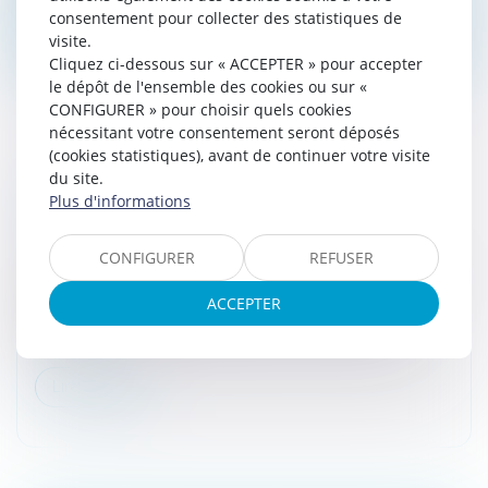
consentement pour collecter des statistiques de
Lire la suite
visite.
Cliquez ci-dessous sur « ACCEPTER » pour accepter
le dépôt de l'ensemble des cookies ou sur «
CONFIGURER » pour choisir quels cookies
nécessitant votre consentement seront déposés
(cookies statistiques), avant de continuer votre visite
du site.
LE RÉGIME FISCALE DE L'ÉPARGNE
Plus d'informations
SALARIALE
Droit fiscal
/
Fiscalité des particuliers
CONFIGURER
REFUSER
Intéressement, participation, abondement : le régime
fiscal dépend du sort que vous avez réservé aux
ACCEPTER
sommes que votre employeur vous a versées en
2018...
Lire la suite