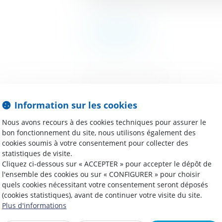
Lire la suite
Information sur les cookies
Nous avons recours à des cookies techniques pour assurer le
bon fonctionnement du site, nous utilisons également des
cookies soumis à votre consentement pour collecter des
 UN ÉCART
REVIREMENT : DU
statistiques de visite.
Cliquez ci-dessous sur « ACCEPTER » pour accepter le dépôt de
TUTIF D'UNE
DÉPART DE LA PR
l'ensemble des cookies ou sur « CONFIGURER » pour choisir
Droit commercial
/
B
quels cookies nécessitant votre consentement seront déposés
De jurisprudence cons
(cookies statistiques), avant de continuer votre visite du site.
d’un contrat en bail c
Plus d'informations
s de l’espèce, le
suivant du Code de c
 minoration de 14,1 %