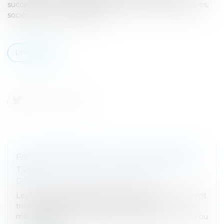
succession et de la donation aux enjeux démographiques,
sociétaux et économiques (...)
Lire la suite
FACTURES D'AVOIR ET DÉCLARATIONS DE
TVA
Droit fiscal
/
Fiscalité des professionnels
Les factures d'avoir émises auprès des clients peuvent
trouver différentes origines : un retour de
marchandises non conformes, un rabais, une remise ou