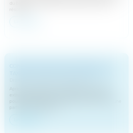
du bail, sans revendiquer le bénéfice d’une clause
résolutoir...
Lire la suite
CONDITION D’ASSUJETTISSEMENT À LA
TAXE SUR LES ACTIVITÉS POLLUANTES
Droit fiscal
/
Fiscalité des professionnels
Après avoir procédé au contrôle d’une société qui
extrait du calcaire commercialisé sous forme de
poudre, l’administration des douanes, estimant qu'une
partie de la production d...
Lire la suite