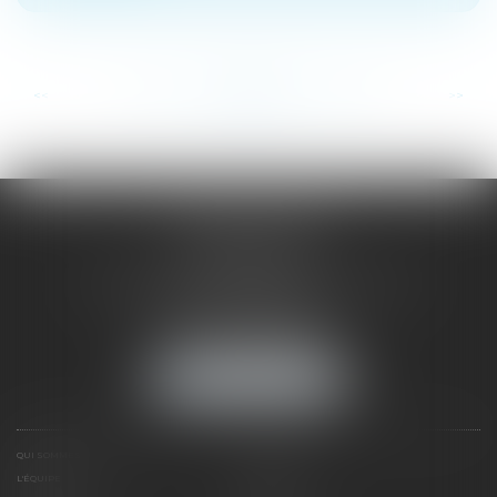
...
...
<<
<
199
200
201
202
203
204
205
>
>>
SAÔNE RHÔNE
AVOCATS
1 Avenue du Chater - Bâtiment E1 - BP 33
69340 FRANCHEVILLE
Tél :
04 72 38 31 60
Fax : 04 78 34 81 62
NOUS LOCALISER
QUI SOMMES NOUS ?
EXPERTISES
L'ÉQUIPE
NOS CLIENTS