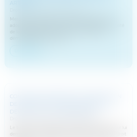
ARTICLES
Droit fiscal
/
Fiscalité des particuliers
Mercredi 23 octobre 2019, le Sénat a examiné et
adopté la proposition de loi visant à adapter la fiscalité
de la succession et de la donation aux enjeux
démographiques, sociétau...
Lire la suite
COMMENT REVENDIQUER LA RÉSILIATION
DE PLEIN DROIT DU BAIL COMMERCIAL
DEVANT LE JUGE-COMMISSAIRE
Droit des sociétés
/
Procédures collectives
Le bailleur, qui agit devant le juge-commissaire pour lui
demander la constatation de la résiliation de plein droit