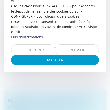
visite.
Cliquez ci-dessous sur « ACCEPTER » pour accepter
le dépôt de l'ensemble des cookies ou sur «
LES BANQUES SUSPECTÉES DE NE PAS
CONFIGURER » pour choisir quels cookies
TENIR LEURS ENGAGEMENT CONCERNANT
nécessitant votre consentement seront déposés
LES FRAIS D'INCIDENTS
(cookies statistiques), avant de continuer votre visite
Droit bancaire
du site.
Plus d'informations
Le magazine 60 millions de consommateurs et l'Union
nationale des associations familiales accusent jeudi les
banques de ne pas tenir certains engagements vis-à-
CONFIGURER
REFUSER
vis des clients d...
ACCEPTER
Lire la suite
RÉGIME DUTREIL-TRANSMISSION : LES
SÉNATEURS SUPPRIMENT PLUSIEURS