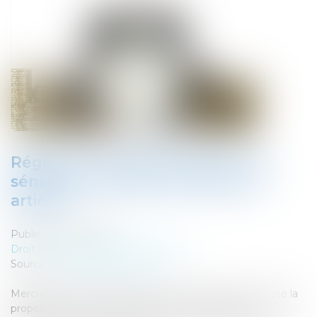
Régime Dutreil-transmission : les
sénateurs suppriment plusieurs
articles
Publié le :
29/10/2019
Droit fiscal
/
Fiscalité des particuliers
Source :
www.fiscalonline.com
Mercredi 23 octobre 2019, le Sénat a examiné et adopté la
proposition de loi visant à adapter la fiscalité de la