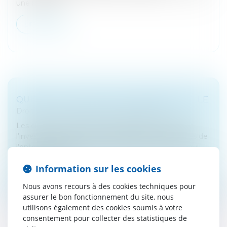
une ristourne...
Lire la suite
QUID DE LA LIQUIDATION PRÉFÉRENTIELLE
Droit des sociétés
/
Fusions et acquisitions
Les clauses de liquidation préférentielle protègent
l’investissement en cas de performances moindres de
l’entreprise financée au regard des perspectives qui
l’avaient motivé. El...
Information sur les cookies
Lire la suite
Nous avons recours à des cookies techniques pour
assurer le bon fonctionnement du site, nous
utilisons également des cookies soumis à votre
consentement pour collecter des statistiques de