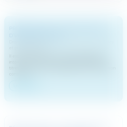
PRÉCISIONS SUR LA CARACTÉRISATION
D’UN ABUS D’ÉGALITÉ
Droit des sociétés
/
Droit des sociétés commerciales
et professionnelles
Il est parfois difficile pour un associé d’aligner ses
intérêts avec ceux de la société dont il détient des
titres. Lorsqu’un associé égalitaire prend une décision
contraire à...
Lire la suite