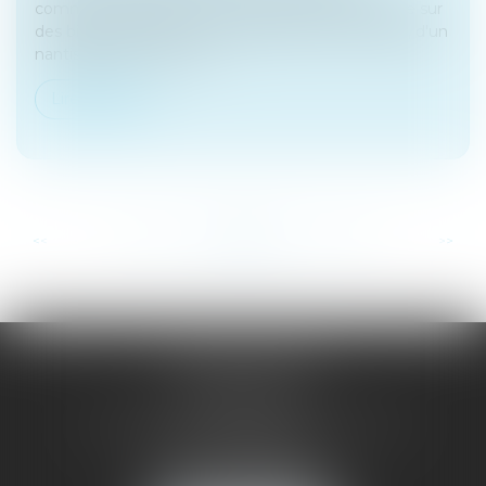
commerce dispose que « Lorsque la cession porte sur
des biens grevés d'un privilège spécial, d'un gage, d'un
nantissement ou d'une...
Lire la suite
...
...
<<
<
102
103
104
105
106
107
108
>
>>
SAÔNE RHÔNE
AVOCATS
1 Avenue du Chater - Bâtiment E1 - BP 33
69340 FRANCHEVILLE
Tél :
04 72 38 31 60