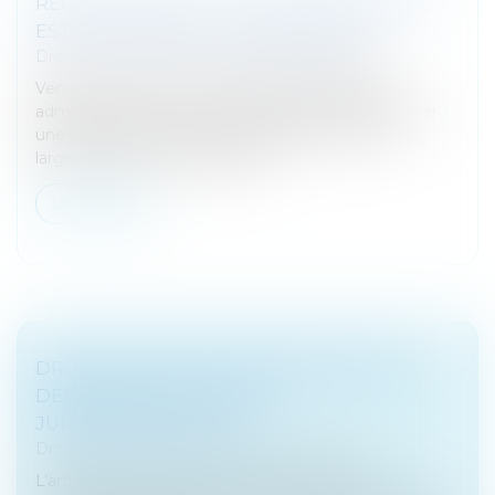
RÉGIME DUTREIL : LA LOCATION ÉQUIPÉE
EST-ELLE UNE ACTIVITÉ ÉLIGIBLE ?
Droit des sociétés
/
Transmission d’entreprise
Venant une nouvelle fois contredire la position
administrative, la Cour de cassation semble apporter
une réponse positive à cette question et ouvrir
largement le champ d'applica...
Lire la suite
DROIT DE SUITE DU CRÉANCIER NANTI :
DERNIÈRES PRÉCISIONS
JURISPRUDENTIELLES
Droit des sociétés
/
Procédures collectives
L’article L 642-12, alinéa premier du Code de