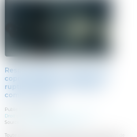
Responsabilité du syndicat des
copropriétaires en matière de
rupture brutale des relations
commerciales
Publié le :
13/07/2023
Droit commercial
/
Droit de la concurrence
Source :
www.lemag-juridique.com
Toute personne exerçant des activités de production, de