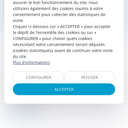
l’administration et la disposition de ses biens. Les
assurer le bon fonctionnement du site, nous
actions du dé...
utilisons également des cookies soumis à votre
consentement pour collecter des statistiques de
Lire la suite
visite.
Cliquez ci-dessous sur « ACCEPTER » pour accepter
le dépôt de l'ensemble des cookies ou sur «
CONFIGURER » pour choisir quels cookies
nécessitant votre consentement seront déposés
(cookies statistiques), avant de continuer votre visite
du site.
LA DONATION EN DÉMEMBREMENT D'UN
Plus d'informations
BIEN IMMOBILIER, ET ABUS DE DROIT ?
Droit fiscal
/
Fiscalité immobilière
CONFIGURER
REFUSER
Principe de la donation démembrée : La propriété d’un
ACCEPTER
bien est composée de la nue-propriété, et de l’usufruit.
La donation démembrée est souvent utilisée dans
l’esprit d’une tra...
Lire la suite