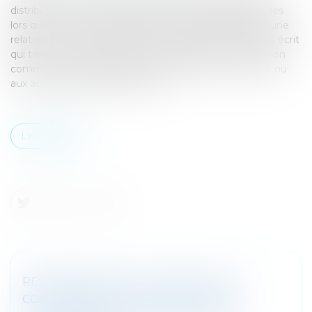
distribution ou de services engage sa responsabilité, dès
lors qu’elle rompt brutalement, même partiellement, une
relation commerciale établie, en l'absence d'un préavis écrit
qui tienne compte notamment de la durée de la relation
commerciale, en référence aux usages du commerce ou
aux accords interprofessionnels...
Lire la suite
RESPONSABILITÉ DU SYNDICAT DES
COPROPRIÉTAIRES EN MATIÈRE DE