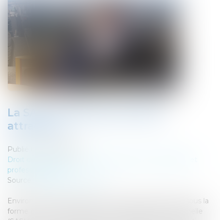
La SASU : pourquoi est-elle si
attractive ?
Publié le :
25/08/2020
Droit des sociétés
/
Droit des sociétés commerciales et
professionnelles
Source :
solutions.lesechos.fr
Environ 40% des créations de sociétés s’effectuent sous la
forme d’une société par actions simplifiée unipersonnelle