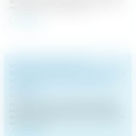
dettes en un seul, avec un montant fixe de paiement
mensuel et un taux d'intérêt plus bas...
Lire la suite
UN EXPERT-COMPTABLE JUGÉ
RESPONSABLE DE NE PAS AVOIR CONSEILLÉ
SON CLIENT SUR LA FISCALITÉ D’UNE
OPÉRATION
Droit fiscal
Un restaurateur achète en qualité de marchand de
biens plusieurs fonds de commerce de restauration
qu’il apporte quelques années plus tard à des sociétés
créées à cet effet...
Lire la suite