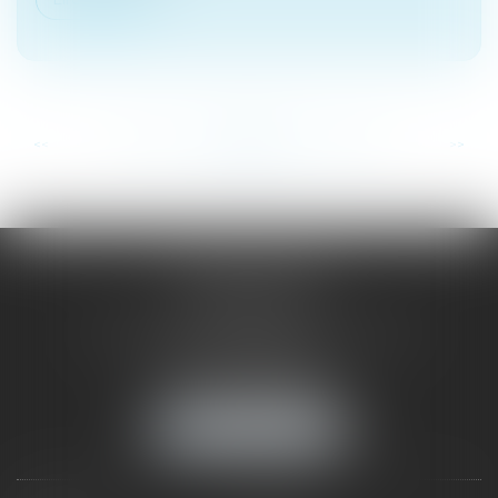
...
...
<<
<
180
181
182
183
184
185
186
>
>>
SAÔNE RHÔNE
AVOCATS
1 Avenue du Chater - Bâtiment E1 - BP 33
69340 FRANCHEVILLE
Tél :
04 72 38 31 60
Fax : 04 78 34 81 62
NOUS LOCALISER