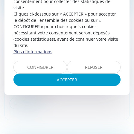
consentement pour collecter des statistiques de
visite.
Cliquez ci-dessous sur « ACCEPTER » pour accepter
le dépôt de l'ensemble des cookies ou sur «
CONFIGURER » pour choisir quels cookies
nécessitant votre consentement seront déposés
(cookies statistiques), avant de continuer votre visite
CRÉATION D'ENTREPRISE DANS CERTAINES
du site.
ZONES : LES EXONÉRATIONS FISCALES
Plus d'informations
POSSIBLES
Droit fiscal
/
Fiscalité des professionnels
CONFIGURER
REFUSER
Les entreprises qui s'implantent dans certaines zones
du territoire français peuvent bénéficier d'allègements
ACCEPTER
fiscaux. Ces exonérations peuvent porter sur le
bénéfice imposable...
Lire la suite