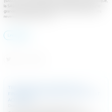
(SASU). Comment expliquer cette attractivité ? En pratique,
la SASU est un statut très prisé car elle témoigne d’une
grande flexibilité et elle permet de piloter facilement les
revenus du dirigeant associé...
Lire la suite
TRÉSORERIE DES ENTREPRISES : LES
FINANCEMENTS PAR AFFACTURAGE SONT
ACCÉLÉRÉS
Droit fiscal
/
Fiscalité des professionnels