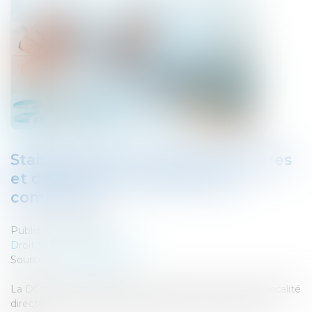
Stabilité des taux de taxes foncières
et de CFE dans la plupart des
communes
Publié le :
17/09/2024
Droit fiscal
/
Fiscalité locale
Source :
www.legifiscal.fr
La DGFiP vient de publier une étude sur les taux de fiscalité
directe locale votés en 2024 par les communes et les