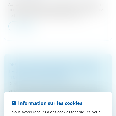
Au 1er octobre 2024, il sera obligatoire de publier au
BODACC la dissolution donnant lieu à une procédure
de transmission universelle du patrimoine...
Lire la suite
DES MILLIONS D'ÉPARGNANTS PAYENT
TROP CHER POUR LEUR PER - VOICI LES
FRAIS À NE PAS DÉPASSER
Droit bancaire
/
Epargne et placements
Prisés par 9,8 millions de Français, les Plan Epargne
Retraite (PER) cachent pourtant quelques risques pour
le portefeuille des ménages. Pourtant, de primes
Information sur les cookies
abords, ils peuvent...
Nous avons recours à des cookies techniques pour