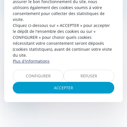
assurer le bon fonctionnement du site, nous
Lire la suite
utilisons également des cookies soumis à votre
consentement pour collecter des statistiques de
visite.
Cliquez ci-dessous sur « ACCEPTER » pour accepter
le dépôt de l'ensemble des cookies ou sur «
CONFIGURER » pour choisir quels cookies
nécessitant votre consentement seront déposés
QUELLES SOLUTIONS VOUS SONT
(cookies statistiques), avant de continuer votre visite
PROPOSÉES EN CAS DE DIFFICULTÉS À
du site.
PAYER VOS IMPÔTS ?
Plus d'informations
Droit fiscal
/
Fiscalité des particuliers
De nombreux événements peuvent engendrer des
CONFIGURER
REFUSER
problèmes financiers plus ou moins importants : une
perte d'emploi, un divorce, l’inflation… Vous rencontrez
ACCEPTER
des difficultés vous em...
Lire la suite