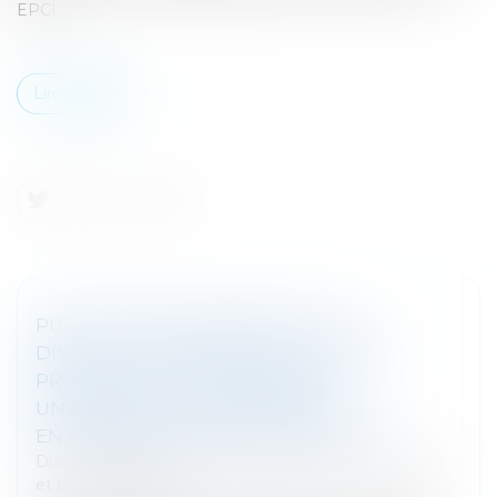
EPCI...
Lire la suite
PUBLICATION AU BODACC DE LA
DISSOLUTION DONNANT LIEU À UNE
PROCÉDURE DE TRANSMISSION
UNIVERSELLE DU PATRIMOINE |
ENTREPRENDRE.SERVICE-PUBLIC.FR
Droit des sociétés
/
Droit des sociétés commerciales
et professionnelles