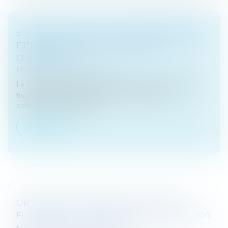
STABILITÉ DES TAUX DE TAXES FONCIÈRES
ET DE CFE DANS LA PLUPART DES
COMMUNES
Droit fiscal
/
Fiscalité locale
La DGFiP vient de publier une étude sur les taux de
fiscalité directe locale votés en 2024 par les
communes et les EPCI...
Lire la suite
OPENAI ENVISAGERAIT UNE LEVÉE DE
FONDS QUI LA VALORISERAIT À PLUS DE 100
MILLIARDS DE DOLLARS