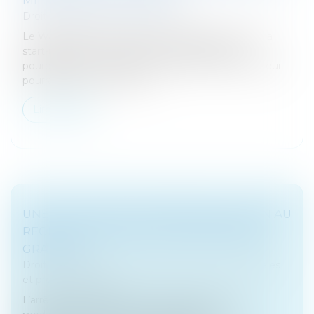
Droit des sociétés
/
Levées de fonds
Le Wall Street Journal a annoncé hier qu’OpenAI, la
start-up derrière ChatGPT, avait entamé des
pourparlers en vue d’une nouvelle levée de fonds qui
pourrait lui permettre d’êtr...
Lire la suite
UNE ATTESTATION D’IMMATRICULATION AU
REGISTRE NATIONAL DES ENTREPRISES
GRATUITE
Droit des sociétés
/
Droit des sociétés commerciales
et professionnelles
L’arrêté du 29 juillet 2024 vient de préciser les