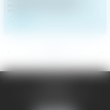
modalités de délivrance de l’attestation
d’immatriculation au RNE (registre national des
entreprises). Toute personne peut en d...
Lire la suite
...
...
<<
<
56
57
58
59
60
61
62
>
>>
SAÔNE RHÔNE
AVOCATS
1 Avenue du Chater - Bâtiment E1 - BP 33
69340 FRANCHEVILLE
Tél :
04 72 38 31 60
Fax : 04 78 34 81 62