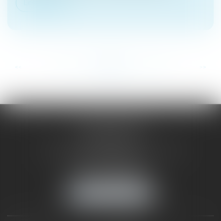
Lire la suite
...
...
<<
<
116
117
118
119
120
121
122
>
>>
SAÔNE RHÔNE
AVOCATS
1 Avenue du Chater - Bâtiment E1 - BP 33
69340 FRANCHEVILLE
Tél :
04 72 38 31 60
Fax : 04 78 34 81 62
NOUS LOCALISER