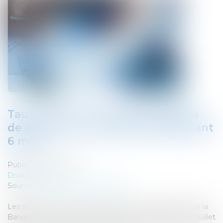
Taux d'usure : nouvelles modalités
de calcul au 1er février 2023 pendant
6 mois
Publié le :
14/02/2023
Droit bancaire
Source :
www.editions-legislatives.fr
Les seuils de l'usure seront calculés mensuellement par la
Banque de France à compter du 1er février jusqu'au 31 juillet