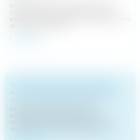
À l’issue d’une réunion du 22 septembre 2022, le
Comité européen du risque systémique (CERS),
présidé par Christine Lagarde, a émis un avertissement
général sur les vulnérabilit...
Lire la suite
CLAUSE ANTI-ABUS POUR LES FONDS
ACQUIS AUPRÈS D’UNE ENTREPRISE LIÉE
Droit des sociétés
/
Fusions et acquisitions
Dans le cadre du dispositif temporaire
d’amortissement des fonds commerciaux,
l’administration a apporté d’utiles précisions sur la
clause anti-abus pour les fonds acquis auprès...