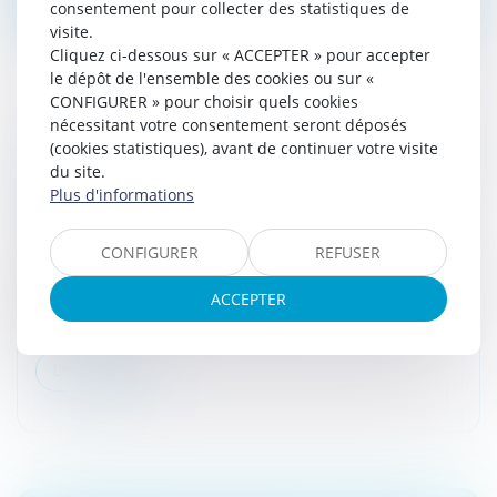
consentement pour collecter des statistiques de
visite.
Cliquez ci-dessous sur « ACCEPTER » pour accepter
le dépôt de l'ensemble des cookies ou sur «
CONFIGURER » pour choisir quels cookies
nécessitant votre consentement seront déposés
UNE EXONÉRATION PARTIELLE DES IMPÔTS
(cookies statistiques), avant de continuer votre visite
LOCAUX POUR LES PERSONNES
du site.
Plus d'informations
REJOIGNANT UNE MAISON DE RETRAITE
Droit fiscal
/
Fiscalité des particuliers
CONFIGURER
REFUSER
Les personnes âgées qui intègrent une maison de
retraite bénéficieront de réductions d’impôts locaux
ACCEPTER
rattachés à leurs anciennes résidences à compter de
2023...
Lire la suite