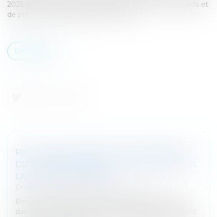
2023, afin de protéger les emprunteurs de taux excessifs et
de préserver un large accès au crédit...
Lire la suite
RÉGIME TEMPORAIRE D'AMORTISSEMENT
DU FONDS COMMERCIAL : PRÉCISIONS SUR
LA MESURE ANTI-ABUS
Droit fiscal
/
Fiscalité des professionnels
Bercy a commenté la mesure anti-abus introduite
dans le cadre du régime temporaire d'amortissement