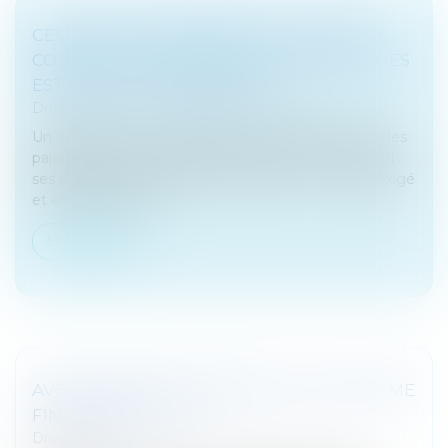
CESSATION DES PAIEMENTS : UN PRÊT
CONSENTI AU DÉBITEUR PAR SES PROCHES
EST UN ACTIF DISPONIBLE
Droit des sociétés
/
Procédures collectives
Un débiteur peut contester son état de cessation des
paiements en invoquant le prêt que lui ont consenti
ses proches et dont le remboursement n'est pas exigé
et échapper ainsi à...
Lire la suite
AVERTISSEMENT GÉNÉRAL SUR LE SYSTÈME
FINANCIER DE L’UE
Droit fiscal