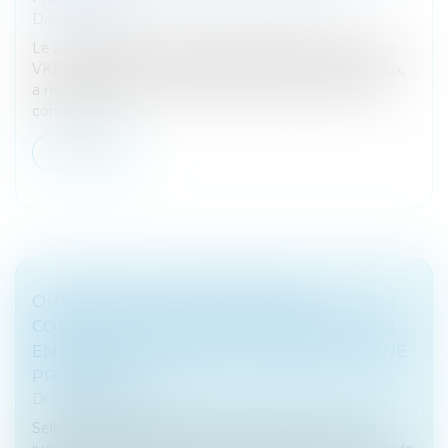
Droit des sociétés
/
Fusions et acquisitions
Le 22 juillet 2025, la société Dovista, filiale du groupe
VKR Holding qui contrôle également la société Velux,
a notifié auprès de l’Autorité son projet de prise de
contrôle du...
Lire la suite
OUVERTURE D’UNE PROCÉDURE
COLLECTIVE : QUEL IMPACT SUR L’ACTION
EN RÉFÉRÉ TENDANT AU PAIEMENT D’UNE
PROVISION ?
Droit des sociétés
Selon l’article L.622-21 du Code de commerce, le