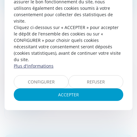
assurer le bon fonctionnement du site, nous
utilisons également des cookies soumis à votre
consentement pour collecter des statistiques de
visite.
Cliquez ci-dessous sur « ACCEPTER » pour accepter
le dépôt de l'ensemble des cookies ou sur «
LA TAXE FONCIÈRE 2025 FAIT TREMBLER
CONFIGURER » pour choisir quels cookies
nécessitant votre consentement seront déposés
LES PROPRIÉTAIRES : UNE HAUSSE
(cookies statistiques), avant de continuer votre visite
MOYENNE DE 1000 €
du site.
Droit fiscal
/
Fiscalité locale
Plus d'informations
En 2025, la taxe foncière pourrait atteindre des
sommets inédits, avec une hausse moyenne de 1 092
CONFIGURER
REFUSER
€. Propriétaires, êtes-vous prêts à faire face à cette
pression financière cro...
ACCEPTER
Lire la suite