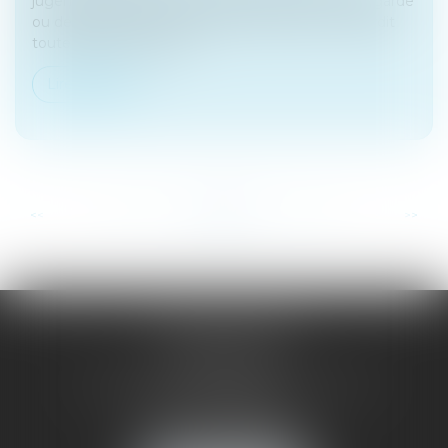
jugement d’ouverture d’une procédure de sauvegarde
ou de redressement judiciaire interrompt ou interdit
toute action en justice...
Lire la suite
...
...
<<
<
18
19
20
21
22
23
24
>
>>
SAÔNE RHÔNE
AVOCATS
1 Avenue du Chater - Bâtiment E1 - BP 33
69340 FRANCHEVILLE
Tél :
04 72 38 31 60
Fax : 04 78 34 81 62