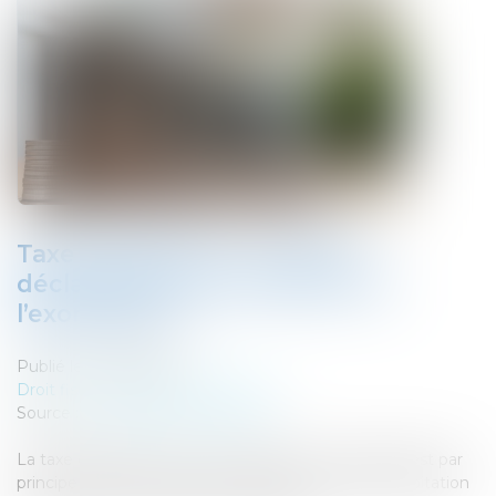
Taxe d’habitation : nouvelle
déclaration pour bénéficier de
l’exonération !
Publié le :
29/08/2025
Droit fiscal
/
Fiscalité immobilière
Source :
www.lemag-juridique.com
La taxe d’habitation sur les résidences secondaires est par
principe due pour des locaux meublés à usage d’habitation