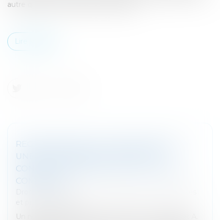
autre que pour la résidence principale...
Lire la suite
REGROUPEMENT D’ÉTABLISSEMENTS À
UNE MÊME ADRESSE : NOUVELLES
CONDITIONS PRÉVUES PAR LE CODE DE
COMMERCE
Droit des sociétés
/
Droit des sociétés commerciales
et professionnelles
Un nouvel arrêté introduit les articles A. 123-83-2 et A.