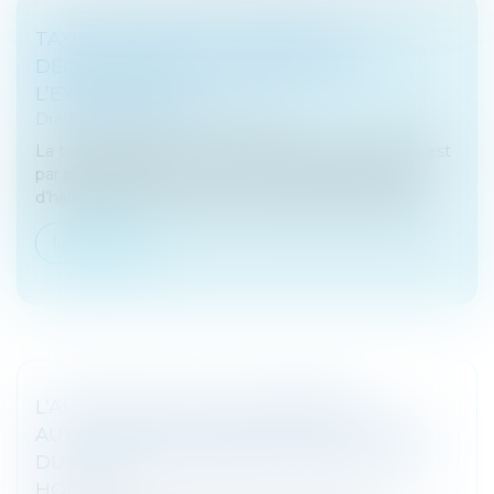
TAXE D’HABITATION : NOUVELLE
DÉCLARATION POUR BÉNÉFICIER DE
L’EXONÉRATION !
Droit fiscal
/
Fiscalité immobilière
La taxe d’habitation sur les résidences secondaires est
par principe due pour des locaux meublés à usage
d’habitation autre que pour la résidence principale...
Lire la suite
L’AUTORITÉ DE LA CONCURRENCE
AUTORISE SANS CONDITIONS LE RACHAT
DU GROUPE TRYBA PAR LE GROUPE VKR
HOLDING