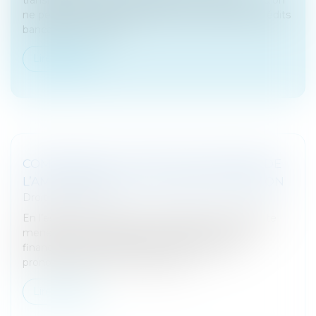
ne peut pas vendre aisément, par exemple des crédits
bancaires - en titres...
Lire la suite
COMPÉTENCE, POUVOIR ET SANCTION DE
L’AMF : RAPPEL DE LA COUR DE CASSATION
Droit commercial
En l’espèce, une société a fait l’objet d’une enquête
menée par le collège de l’Autorité des marchés
financiers (AMF), suivie d’une condamnation
prononcée par la commission des...
Lire la suite