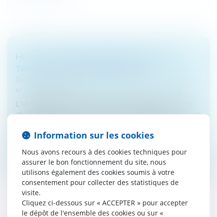
HELP ! : UNE AIDE ADAPTÉE POUR LES
TRAVAILLEURS INDÉPENDANTS
Droit des sociétés
/
Droit des sociétés commerciales
et professionnelles
L'Urssaf permet aux travailleurs indépendants et aux
chefs d'entreprise rencontrant des difficultés majeures
d'ordre financier, familial, social ou médical de
Information sur les cookies
bénéficier d'une a...
Nous avons recours à des cookies techniques pour
Lire la suite
assurer le bon fonctionnement du site, nous
utilisons également des cookies soumis à votre
consentement pour collecter des statistiques de
visite.
Cliquez ci-dessous sur « ACCEPTER » pour accepter
le dépôt de l'ensemble des cookies ou sur «