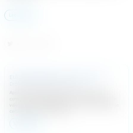
Lire la suite
EURO NUMÉRIQUE : DE QUOI S'AGIT-IL ?
Droit bancaire
/
Cryptomonnaies
Après l'euro physique, l'euro électronique, l'euro
comme moyen de paiement et comme réserve de
valeur, voici l'euro numérique. Le projet de la Banque
centrale européenne (BCE) e...
Lire la suite