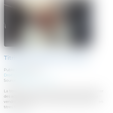
Titrisation | Banque de France
Publié le :
28/03/2025
Droit bancaire
Source :
www.banque-france.fr
La titrisation est un mécanisme consistant à transformer
des actifs peu liquides - c’est-à-dire qu’on ne peut pas
vendre aisément, par exemple des crédits bancaires - en
titres financiers...