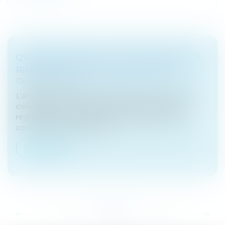
QUAND MARIAGE ET DROIT DES SOCIÉTÉS
RIMENT AVEC ASSOCIATION FORCÉE !
Droit des sociétés
L’article 1832-2 du Code civil permet, sous certaines
conditions, au conjoint d’un époux marié sous le
régime de la communauté qui a utilisé des biens
communs pour réaliser un a...
Lire la suite
...
...
<<
<
32
33
34
35
36
37
38
>
>>