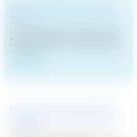
VALIDATION LÉGISLATIVE ET OFFRE DE
PRÊT
Droit bancaire
À la suite de la défaillance d’un emprunteur qui avait
accepté une offre de prêt immobilier, la banque lui
délivre, le 2 février 1999, un commandement de payer
valant saisie imm...
Lire la suite
PROROGATION DU DÉLAI D’EXAMEN DE
CLÔTURE DE LA LIQUIDATION : RECOURS
IMPOSSIBLE
Droit des sociétés
/
Procédures collectives