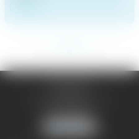
Lire la suite
...
...
<<
<
218
219
220
221
222
223
224
>
>>
SAÔNE RHÔNE
AVOCATS
1 Avenue du Chater - Bâtiment E1 - BP 33
69340 FRANCHEVILLE
Tél :
04 72 38 31 60
Fax : 04 78 34 81 62
NOUS LOCALISER