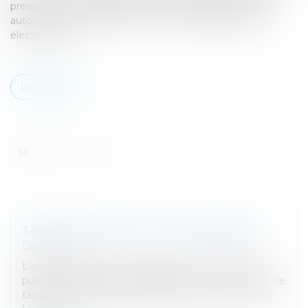
presse, l'Union européenne vient de publier la directive
autorisant les taux réduits ou nul pour les publications
électroniques...
Lire la suite
TAXATION D'OFFICE DU CONTRIBUABLE
Droit fiscal
L'attention du ministre de l'Action et des Comptes
publics a été attirée sur l’application de la procédure de
taxation d'office prévues aux articles L. 16 et L. 69 du