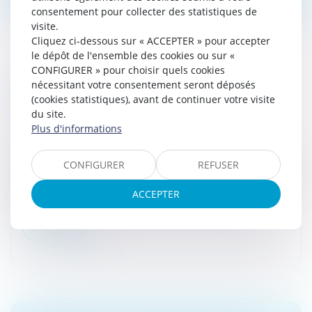
consentement pour collecter des statistiques de
visite.
Cliquez ci-dessous sur « ACCEPTER » pour accepter
le dépôt de l'ensemble des cookies ou sur «
CONFIGURER » pour choisir quels cookies
TVA RÉDUITE POUR LES PUBLICATIONS
nécessitant votre consentement seront déposés
(cookies statistiques), avant de continuer votre visite
ÉLECTRONIQUES : LA DIRECTIVE
du site.
EUROPÉENNE PUBLIÉE
Plus d'informations
Droit fiscal
/
Fiscalité des particuliers
Alors que la France applique déjà des taux identiques
CONFIGURER
REFUSER
quel que soit le format, papier ou numérique, des livres
et de la presse, l'Union européenne vient de publier la
ACCEPTER
directive...
Lire la suite