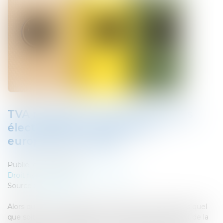
TVA réduite pour les publications
électroniques : la directive
européenne publiée
Publié le :
05/12/2018
Droit fiscal
/
Fiscalité des particuliers
Source :
www.efl.fr
Alors que la France applique déjà des taux identiques quel
que soit le format, papier ou numérique, des livres et de la