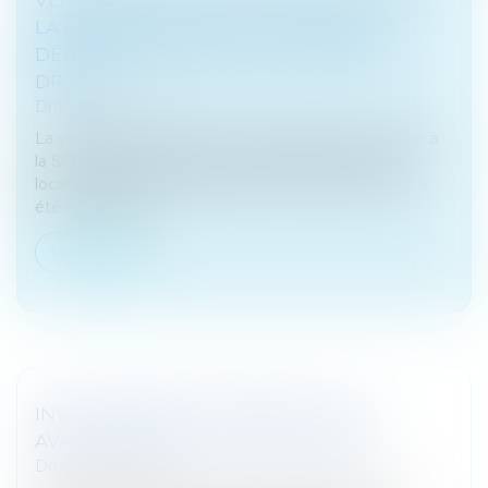
LA REPRENDRE EN LOCATION POUR
DÉDUIRE DES TRAVAUX : UN ABUS DE
DROIT
Droit des sociétés
La vente par un associé de sa résidence secondaire à
la SCI familiale, suivie de sa reprise immédiate en
location puis de la réalisation d’importants travaux, a
été réalisée dan...
Lire la suite
INVESTISSEMENT IMMOBILIER : LES
AVANTAGES DE LA SCPI LOGISTIQUE
Droit des sociétés