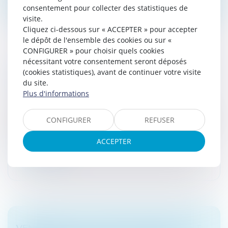
consentement pour collecter des statistiques de
visite.
Cliquez ci-dessous sur « ACCEPTER » pour accepter
le dépôt de l'ensemble des cookies ou sur «
CONFIGURER » pour choisir quels cookies
nécessitant votre consentement seront déposés
SAUF ABUS, UNE ASSEMBLÉE DE SARL PEUT
(cookies statistiques), avant de continuer votre visite
du site.
ÊTRE TENUE LOIN DE SON SIÈGE
Plus d'informations
Droit des sociétés
Le lieu choisi pour la tenue d’une assemblée générale
CONFIGURER
REFUSER
de société à responsabilité limitée (SARL) ne peut être
remis en cause qu’en présence d’un abus de droit...
ACCEPTER
Lire la suite
VENDRE SA VILLA À UNE SCI FAMILIALE ET