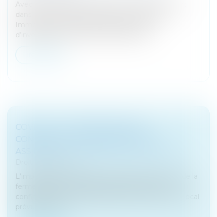
Avec des rendements jusqu’à 6 % l’investissement
dans les SCPI (Sociétés Civiles de Placement
Immobilier) semble attirer de plus en plus
d’investisseurs, dont certains se détour...
Lire la suite
COVID-19 : LA FERMETURE DES
COMMERCES AU PRINTEMPS 2020
ASSIMILÉE À LA PERTE DU LOCAL LOUÉ
Droit des sociétés
L'impossibilité d'exploiter les lieux loués en raison de la
fermeture des commerces pendant le premier
confinement est assimilable à la perte fortuite du local
prévue par l'arti...