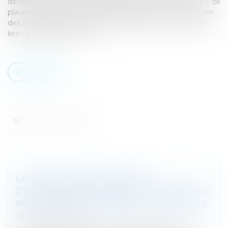
détournent de l’immobilier locatif. Face à la crise, ce type de
placement qui permet de se diversifier, offre en effet bien
des avantages, et permet de s’affranchir des contraintes
liées à la gestion locative...
Lire la suite
LA FOURNITURE DE L’EXTRAIT
D’IMMATRICULATION BIENTÔT REMPLACÉE
PAR LA COMMUNICATION DU NUMÉRO RCS
Droit des sociétés