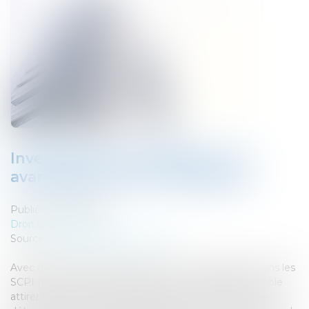
Investissement immobilier : les
avantages de la SCPI logistique
Publié le :
05/05/2021
Droit des sociétés
Source :
www.defiscalisation.immo
Avec des rendements jusqu’à 6 % l’investissement dans les
SCPI (Sociétés Civiles de Placement Immobilier) semble
attirer de plus en plus d’investisseurs, dont certains se