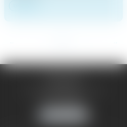
Lire la suite
...
<<
<
1
2
3
4
5
6
7
>
>>
SAÔNE RHÔNE
AVOCATS
1 Avenue du Chater - Bâtiment E1 - BP 33
69340 FRANCHEVILLE
Tél :
04 72 38 31 60
Fax : 04 78 34 81 62
NOUS LOCALISER