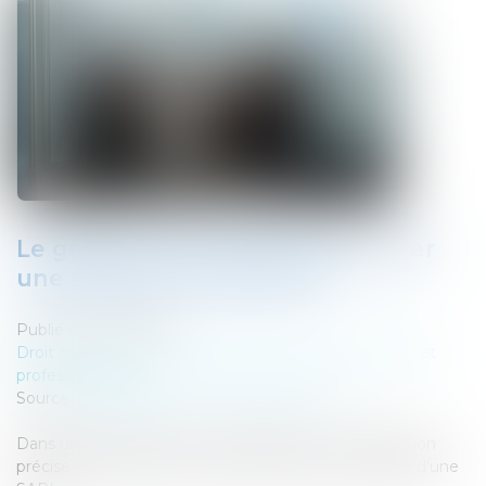
Le gérant d’une SARL peut-il créer
une société concurrente ?
Publié le :
15/07/2026
Droit des sociétés
/
Droit des sociétés commerciales et
professionnelles
Source :
entreprendre.service-public.gouv.fr
Dans un arrêt rendu le 17 juin 2026, la Cour de cassation
précise la portée du devoir de loyauté pour le gérant d’une