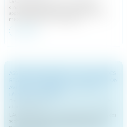
La Cour de cassation renforce les exigences
d’indépendance pesant sur le commissaire aux
apports. Elle juge que lorsque celui-ci intervient en
méconnaissance des incompatibilité...
Lire la suite
ASSEMBLÉES GÉNÉRALES : ÉVOLUTION DES
RÈGLES CONCERNANT LA COMMUNICATION
AVEC LES ACTIONNAIRES ET LA DATE
D’ENREGISTREMENT
Droit des sociétés
/
Droit des sociétés commerciales
et professionnelles
L'Autorité des marchés financiers attire l'attention des
sociétés cotées sur un marché réglementé ou un
système multilatéral de négociation, et de leurs