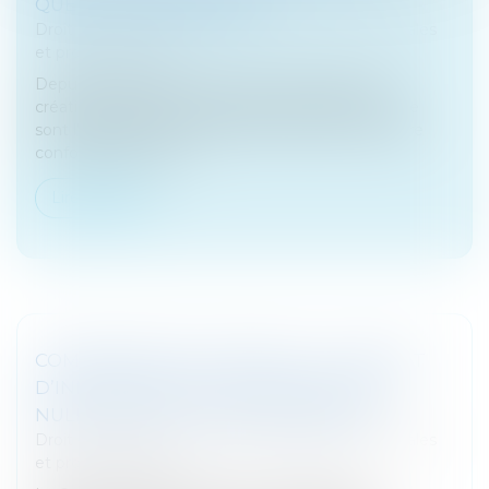
QUELLES DIFFÉRENCES ?
Droit des sociétés
/
Droit des sociétés commerciales
et professionnelles
Depuis l’effectivité de la loi Pacte en 2023 et la
création du RNE, les documents de référence que
sont l’extrait Kbis et l’attestation RNE peuvent être
confondus en raison ...
Lire la suite
COMMISSAIRE AUX APPORTS : LE DÉFAUT
D’INDÉPENDANCE ENTRAÎNE AUSSI LA
NULLITÉ DE LA LETTRE DE MISSION
Droit des sociétés
/
Droit des sociétés commerciales
et professionnelles