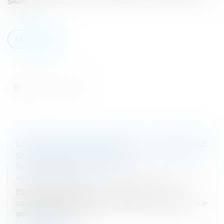
SARL...
Lire la suite
LE GÉRANT D’UNE SARL PEUT-IL CRÉER UNE
SOCIÉTÉ CONCURRENTE ?
Droit des sociétés
/
Droit des sociétés commerciales
et professionnelles
Dans un arrêt rendu le 17 juin 2026, la Cour de
cassation précise la portée du devoir de loyauté pour le
gérant d’une SARL...