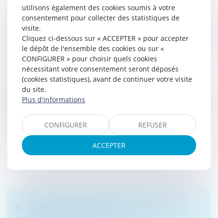
utilisons également des cookies soumis à votre
consentement pour collecter des statistiques de
L’AFFAIRE LAFARGE : UN TOURNANT POUR
visite.
LA RESPONSABILITÉ PÉNALE DES SOCIÉTÉS
Cliquez ci-dessous sur « ACCEPTER » pour accepter
le dépôt de l'ensemble des cookies ou sur «
EN ZONE DE CONFLIT
CONFIGURER » pour choisir quels cookies
Droit des sociétés
/
Droit des sociétés commerciales
nécessitant votre consentement seront déposés
et professionnelles
(cookies statistiques), avant de continuer votre visite
Une condamnation inédite pour une entreprise
du site.
industrielle en zone de conflit international. Le
Plus d'informations
jugement rendu le 13 avril 2026 par le tribunal judiciaire
de Paris, 16e chambre c...
CONFIGURER
REFUSER
Lire la suite
ACCEPTER
EXTRAIT KBIS ET ATTESTATION RNE :