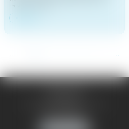
actionnaires, sur l’entr...
Lire la suite
...
<<
<
1
2
3
4
5
6
7
>
>>
SAÔNE RHÔNE
AVOCATS
1 Avenue du Chater - Bâtiment E1 - BP 33
69340 FRANCHEVILLE
Tél :
04 72 38 31 60
Fax : 04 78 34 81 62