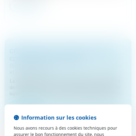
Lire la suite
GÉRANT DE SARL : CRÉER UNE SOCIÉTÉ
CONCURRENTE EST FAUTIF
Droit des sociétés
/
Droit des sociétés commerciales
et professionnelles
La création d’une société concurrente par un gérant
de SARL constitue un manquement à son devoir de
loyauté, même sans concurrence déloyale prouvée...
Lire la suite
Information sur les cookies
Nous avons recours à des cookies techniques pour
assurer le bon fonctionnement du site, nous