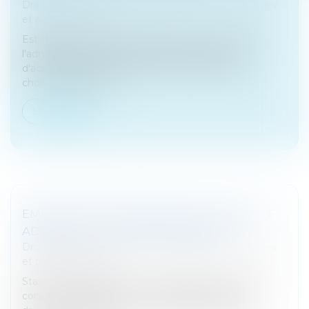
Droit des sociétés
/
Droit des sociétés commerciales
et professionnelles
Est illicite car contraire à la liberté de révocation de
l'administrateur d'une SA la clause d'un pacte
d'actionnaires par laquelle les parties décident de
choisir les administr...
Lire la suite
EMPLOYER SON CONJOINT : QUEL STATUT
ADOPTER ? - LES ECHOS BUSINESS
Droit des sociétés
/
Droit des sociétés commerciales
et professionnelles
Statut de conjoint salarié, de conjoint associé ou de
conjoint collaborateur... Les meilleures options