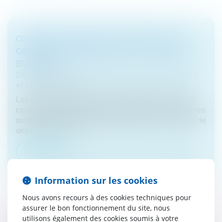
COMMENT RENDRE CONFIDENTIELS LES
COMPTES DE SA SOCIÉTÉ ? - LES ECHOS
BUSINESS
Droit des sociétés
/
Droit des sociétés commerciales
et professionnelles
Les micro-entreprises peuvent demander que leurs
comptes annuels ne soient pas publiés. On sait que les
sociétés commerciales (SARL, SAS, SA) sont tenues de
déposer leurs com...
Lire la suite
Information sur les cookies
Nous avons recours à des cookies techniques pour
assurer le bon fonctionnement du site, nous
utilisons également des cookies soumis à votre