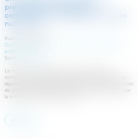
précédée d'un rapport du
commissaire aux comptes n'est pas
nulle - EFL
Publié le :
03/05/2017
Droit des sociétés
/
Droit des sociétés commerciales et
professionnelles
Source :
www.efl.fr
Le non-respect de l'article L 225-204 du Code de
commerce sur l'établissement et la communication d'un
rapport du commissaire aux comptes avant toute réduction
de capital d'une société anonyme n'est pas sanctionné par
la nullité de la décision de réduction...
Lire la suite