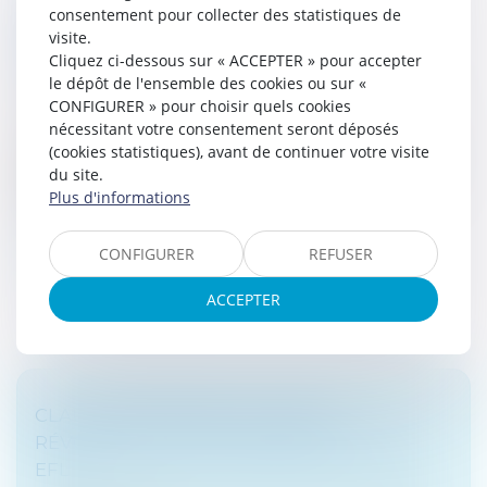
DÉMISSION DU GÉRANT D’UNE SARL :
consentement pour collecter des statistiques de
DÉCISION DÉFINITIVE ! - LES ECHOS
visite.
Cliquez ci-dessous sur « ACCEPTER » pour accepter
BUSINESS
le dépôt de l'ensemble des cookies ou sur «
Droit des sociétés
/
Droit des sociétés commerciales
CONFIGURER » pour choisir quels cookies
et professionnelles
nécessitant votre consentement seront déposés
La démission du gérant d’une SARL produit tous ses
(cookies statistiques), avant de continuer votre visite
effets dès lors qu’elle a été portée à la connaissance
du site.
de la société, peu importe qu’elle ait été donnée lors
Plus d'informations
d’une assemblée...
CONFIGURER
REFUSER
Lire la suite
ACCEPTER
CLAUSE CONTRAIRE À LA LIBRE
RÉVOCABILITÉ D'UN ADMINISTRATEUR -
EFL