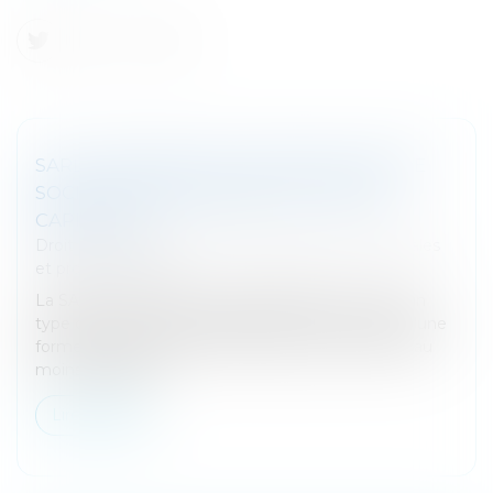
SARL : DÉFINITION ET AVANTAGES D'UNE
SOCIÉTÉ À RESPONSABILITÉ LIMITÉE -
CAPITAL.FR
Droit des sociétés
/
Droit des sociétés commerciales
et professionnelles
La SARL, ou société à responsabilité limitée, est un
type de société très répandu en France. Il s’agit d’une
forme juridique simple, nécessitant la présence d’au
moins deux asso...
Lire la suite