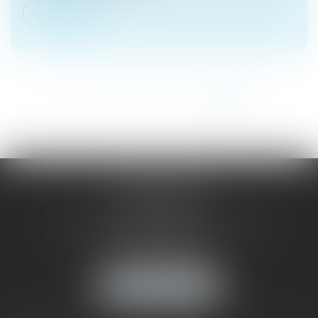
Lire la suite
...
<<
<
31
32
33
34
35
36
37
>
>>
SAÔNE RHÔNE
AVOCATS
1 Avenue du Chater - Bâtiment E1 - BP 33
69340 FRANCHEVILLE
Tél :
04 72 38 31 60
Fax : 04 78 34 81 62
NOUS LOCALISER