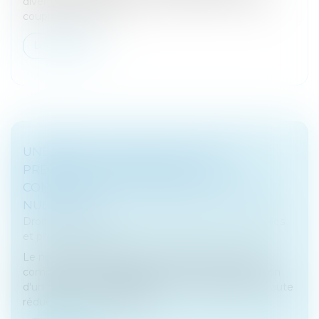
divergent selon la situation personnelle de chaque
couple. Deux tiers d...
Lire la suite
UNE RÉDUCTION DE CAPITAL NON
PRÉCÉDÉE D'UN RAPPORT DU
COMMISSAIRE AUX COMPTES N'EST PAS
NULLE - EFL
Droit des sociétés
/
Droit des sociétés commerciales
et professionnelles
Le non-respect de l'article L 225-204 du Code de
commerce sur l'établissement et la communication
d'un rapport du commissaire aux comptes avant toute
réduction de capital d'une...