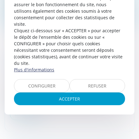
assurer le bon fonctionnement du site, nous
utilisons également des cookies soumis à votre
Lire la suite
consentement pour collecter des statistiques de
visite.
Cliquez ci-dessous sur « ACCEPTER » pour accepter
le dépôt de l'ensemble des cookies ou sur «
CONFIGURER » pour choisir quels cookies
nécessitant votre consentement seront déposés
(cookies statistiques), avant de continuer votre visite
INVESTISSEMENT EN SCPI : LES DIFFÉRENTS
du site.
CHOIX
Plus d'informations
Droit des sociétés
/
Droit des sociétés commerciales
et professionnelles
CONFIGURER
REFUSER
Il est possible d’acquérir partiellement des biens
immobiliers tout en bénéficiant de revenus réguliers
ACCEPTER
grâce aux SCPI fiscales ou de rendement...
Lire la suite