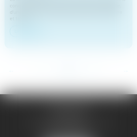
concept de société à mission : il s'agit, on le rappelle,
d'une société commerciale dotée d'une raison d'être
et tenue...
Lire la suite
...
...
<<
<
23
24
25
26
27
28
29
>
>>
SAÔNE RHÔNE
AVOCATS
1 Avenue du Chater - Bâtiment E1 - BP 33
69340 FRANCHEVILLE
Tél :
04 72 38 31 60