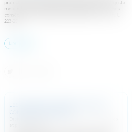
protection d’une salariée enceinte peut constituer un juste
motif de révocation du gérant indépendamment de ses
conséquences financières pour la société (C. com., art. L.
223-25)...
Lire la suite
LES ASSEMBLÉES GÉNÉRALES DANS LE
CONTEXTE DU COVID-19
Droit des sociétés
/
Droit des sociétés commerciales
et professionnelles