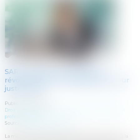
SARL : Gérance bicéphale et
révocation de l’un des gérants pour
juste motif
Publié le :
11/02/2020
Droit des sociétés
/
Droit des sociétés commerciales et
professionnelles
Source :
www.labase-lextenso.fr
La méconnaissance des dispositions légales relatives à la