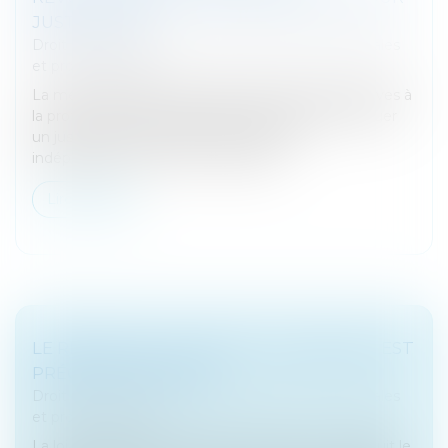
JUSTE MOTIF
Droit des sociétés
/
Droit des sociétés commerciales
et professionnelles
La méconnaissance des dispositions légales relatives à
la protection d’une salariée enceinte peut constituer
un juste motif de révocation du gérant
indépendamment de ses conséqu...
Lire la suite
LE RÉGIME DE LA SOCIÉTÉ « À MISSION » EST
PRÉCISÉ PAR DÉCRET
Droit des sociétés
/
Droit des sociétés commerciales
et professionnelles
La loi 2019-486 du 22 mai 2019 (loi Pacte) a introduit le