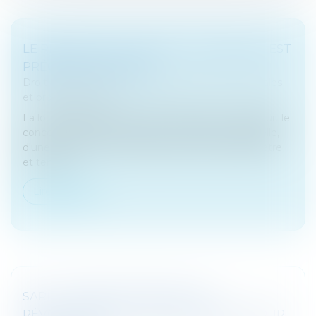
LE RÉGIME DE LA SOCIÉTÉ « À MISSION » EST
PRÉCISÉ PAR DÉCRET
Droit des sociétés
/
Droit des sociétés commerciales
et professionnelles
La loi 2019-486 du 22 mai 2019 (loi Pacte) a introduit le
concept de société à mission : il s'agit, on le rappelle,
d'une société commerciale dotée d'une raison d'être
et tenue...
Lire la suite
SARL : GÉRANCE BICÉPHALE ET
RÉVOCATION DE L’UN DES GÉRANTS POUR