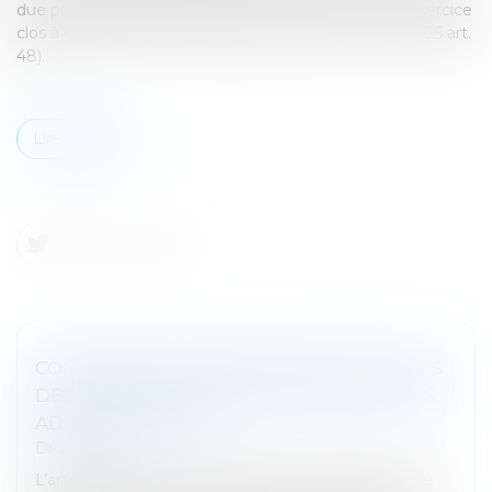
due par les grandes entreprises au titre du premier exercice
clos à compter du 31-12-2025 (Loi 2025-127 du 14-2-2025 art.
48)...
Lire la suite
CONTRIBUTION EXCEPTIONNELLE SUR L’IS
DES GRANDES ENTREPRISES : PRÉCISIONS
ADMINISTRATIVES
Droit fiscal
L’article 48 de la loi de finances pour 2025 a instauré