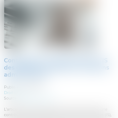
Contribution exceptionnelle sur l’IS
des grandes entreprises : précisions
administratives
Publié le :
22/09/2025
Droit fiscal
Source :
efl.businesscomm.fr
L’article 48 de la loi de finances pour 2025 a instauré une
contribution exceptionnelle sur l’impôt sur les sociétés (IS),