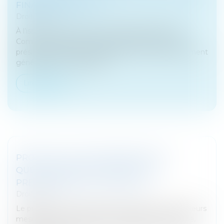
FINANCIER DE L’UE
Droit fiscal
À l’issue d’une réunion du 22 septembre 2022, le
Comité européen du risque systémique (CERS),
présidé par Christine Lagarde, a émis un avertissement
général sur les vulnérabilit...
Lire la suite
PROJET DE LOI DE FINANCES 2023 :
QUELLES NOUVEAUTÉS POUR LE
PRÉLÈVEMENT À LA SOURCE ?
Droit fiscal
Le projet de loi de finances pour 2023 prévoit plusieurs
mesures pour améliorer le prélèvement à la source,