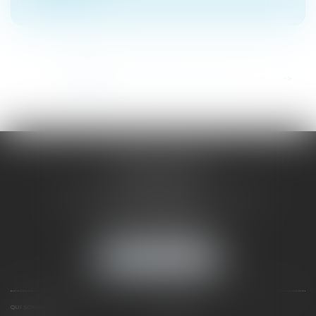
...
<<
<
1
2
3
4
5
6
7
>
>>
SAÔNE RHÔNE
AVOCATS
1 Avenue du Chater - Bâtiment E1 - BP 33
69340 FRANCHEVILLE
Tél :
04 72 38 31 60
Fax : 04 78 34 81 62
NOUS LOCALISER
QUI SOMMES NOUS ?
EXPERTISES