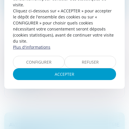
visite.
Cliquez ci-dessous sur « ACCEPTER » pour accepter
le dépôt de l'ensemble des cookies ou sur «
CONFIGURER » pour choisir quels cookies
nécessitant votre consentement seront déposés
(cookies statistiques), avant de continuer votre visite
du site.
IFI : LE BARÈME
Plus d'informations
Droit fiscal
La loi de finances pour 2018 a supprimé l'impôt se
CONFIGURER
REFUSER
solidarité sur la fortune (ISF) au profit de l'IFI (impôt sur
la fortune immobilière)...
ACCEPTER
Lire la suite
AVERTISSEMENT GÉNÉRAL SUR LE SYSTÈME