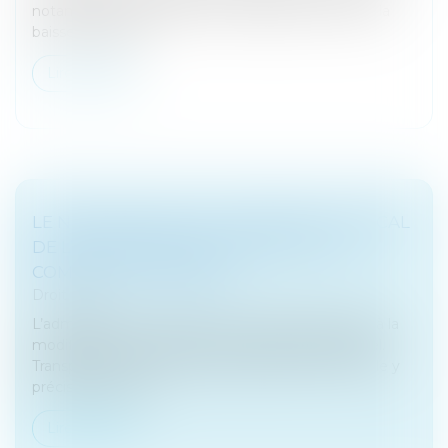
notamment pour faciliter la modulation du taux à la
baisse et simplif...
Lire la suite
LE NOUVEAU STATUT JURIDIQUE ET FISCAL
DE L’ENTREPRENEUR INDIVIDUEL EST
COMMENTÉ PAR BERCY
Droit fiscal
L’administration a publié ses commentaires suite à la
modification du statut de l’entrepreneur individuel.
Transposant ses commentaires relatifs à l’EIRL, elle y
précise notamme...
Lire la suite