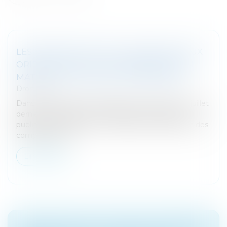
LES MESURES FISCALES À VENIR LIÉES AUX
ORIENTATIONS DU GOUVERNEMENT EN
MATIÈRE DE STRATÉGIE ÉCONOMIQUE
Droit fiscal
Dans le cadre des de la discussion au Sénat le 20 juillet
dernier du projet de loi d’orientation des finances
publiques et règlement du budget et approbation des
comptes de l’an...
Lire la suite