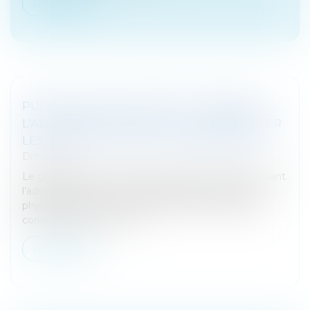
Lire la suite
PUBLICATION DU DÉCRET AUTORISANT
L'ADMINISTRATION FISCALE À INDEMNISER
LES « INDICS » FISCAUX - FISCALONLINE
Droit fiscal
Le gouvernement vient de publier le décret autorisant
l’administration fiscale à indemniser les personnes
physiques qui lui communiquent des informations
conduisant à la découve...
Lire la suite