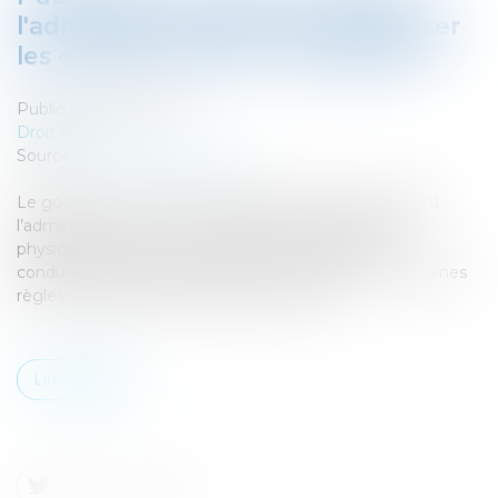
l'administration fiscale à indemniser
les « indics » fiscaux - Fiscalonline
Publié le :
24/04/2017
Droit fiscal
Source :
www.fiscalonline.com
Le gouvernement vient de publier le décret autorisant
l’administration fiscale à indemniser les personnes
physiques qui lui communiquent des informations
conduisant à la découverte d’un manquement à certaines
règles et obligations déclaratives fiscales...
Lire la suite