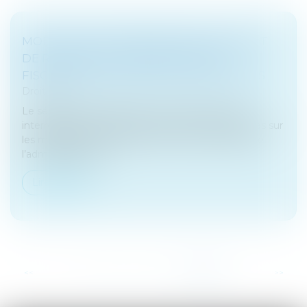
MODALITÉS DE PRESCRIPTION DU DROIT
DE REPRISE DE L'ADMINISTRATION
FISCALES EN CAS D'ACTIVITÉS OCCULTES
Droit fiscal
Le sénateur de l’Hérault M. Jean-Pierre Grand a
interrogé le ministre de l’économie et des finances sur
les modalités de prescription du droit de reprise de
l’administration fis...
Lire la suite
...
<<
<
12
13
14
15
16
17
18
>
>>