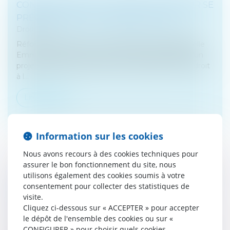
CONTRÔLE FISCAL : LE DROIT À L’ERREUR SE
PRÉCISE UN PEU | DOSSIER FAMILIAL
Droit fiscal
Réforme annoncée par le candidat à la présidentielle
Emmanuel Macron, le droit à l’erreur fera l’objet d’un
projet de loi dès la mi-juillet. Le projet de loi sur le droit
à l...
Lire la suite
Information sur les cookies
Nous avons recours à des cookies techniques pour
assurer le bon fonctionnement du site, nous
TOUT CE QU'IL FAUT SAVOIR DU CONTRÔLE
utilisons également des cookies soumis à votre
consentement pour collecter des statistiques de
FISCAL À DISTANCE ET DE L'EXAMEN DE
visite.
COMPTABILITÉ - CHALLENGES.FR
Cliquez ci-dessous sur « ACCEPTER » pour accepter
Droit fiscal
le dépôt de l'ensemble des cookies ou sur «
La loi de finance rectificative du 29 décembre 2016, via
CONFIGURER » pour choisir quels cookies