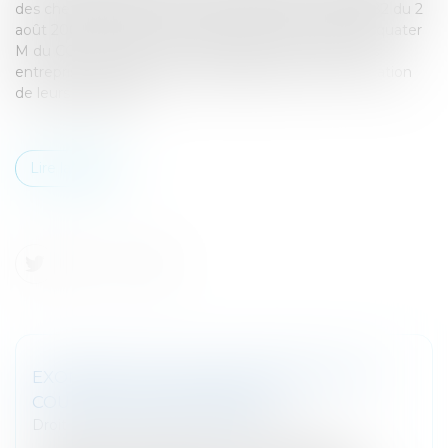
des chefs d’entreprise. L’article 3 de la loi n° 2005-882 du 2
août 2005 en faveur des PME, codifié à l’article 244 quater
M du CGI, a instauré un crédit d’impôt en faveur des
entreprises qui exposent des dépenses pour la formation
de leurs dirigeants.
Lire la suite
EXONÉRATION DES ASSURANCES ET DU
COURTAGE EN ASSURANCE
Droit fiscal
/
Fiscalité des professionnels