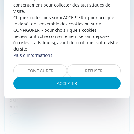
consentement pour collecter des statistiques de
Lire la suite
visite.
Cliquez ci-dessous sur « ACCEPTER » pour accepter
le dépôt de l'ensemble des cookies ou sur «
CONFIGURER » pour choisir quels cookies
nécessitant votre consentement seront déposés
(cookies statistiques), avant de continuer votre visite
du site.
CARRY-BACK : L'UTILISATION D'UN
Plus d'informations
EXCÉDENT DE CRÉDIT D'IMPÔT
RECHERCHE DIMINUE LA BASE
CONFIGURER
REFUSER
D'IMPUTATION
Droit fiscal
/
Fiscalité des professionnels
ACCEPTER
Par une décision inédite, le Conseil d'Etat juge que les
bénéfices ayant donné lieu à un impôt payé au moyen
d'un excédent de crédit d'impôt recherche doivent
être exclus de la...
Lire la suite