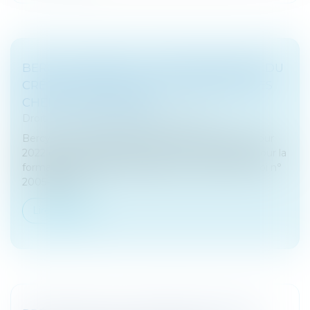
BERCY COMMENTE LE RENFORCEMENT DU
CRÉDIT IMPÔT POUR LA FORMATION DES
CHEFS D’ENTREPRISE
Droit fiscal
/
Fiscalité des professionnels
Bercy commente au BOFIP l’article 19 de la LF pour
2022 qui a aménagé et renforcé le crédit impôt pour la
formation des chefs d’entreprise. L’article 3 de la loi n°
2005-882 du...
Lire la suite