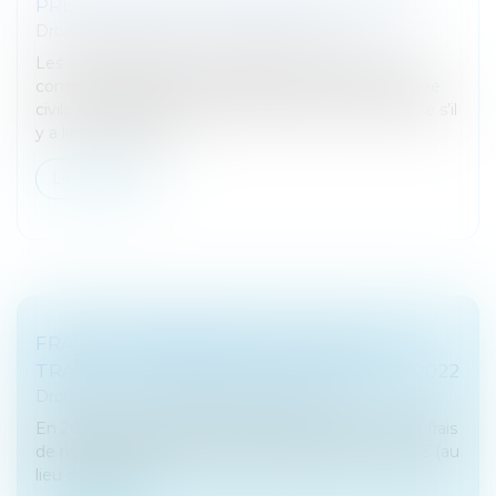
PRÉCISIONS SUR LE RÉGIME MICRO-BNC
Droit fiscal
/
Fiscalité des professionnels
Les contribuables qui perçoivent des revenus non
commerciaux dont le montant hors taxes de l’année
civile précédente ou de la pénultième année, ajusté s’il
y a lieu au prorata d...
Lire la suite
FRAIS DE REPAS PRIS SUR LE LIEU DE
TRAVAIL : LÉGÈRE REVALORISATION EN 2022
Droit fiscal
/
Fiscalité des professionnels
En 2022, la limite d'exonération des indemnités de frais
de repas des exploitants individuels passe à 14,40 € (au
lieu de 14,15 €).