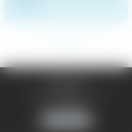
Lire la suite
...
...
<<
<
13
14
15
16
17
18
19
>
>>
SAÔNE RHÔNE
AVOCATS
1 Avenue du Chater - Bâtiment E1 - BP 33
69340 FRANCHEVILLE
Tél :
04 72 38 31 60
Fax : 04 78 34 81 62
NOUS LOCALISER