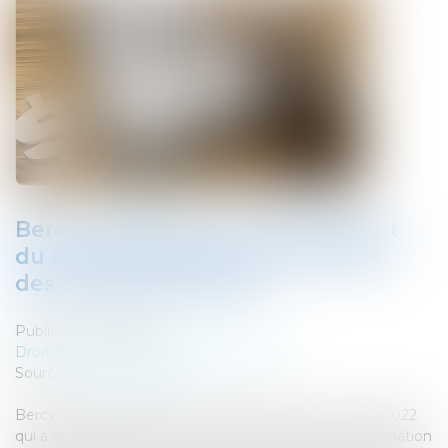
Bercy commente le renforcement
du crédit impôt pour la formation
des chefs d’entreprise
Publié le :
21/04/2022
Droit fiscal
/
Fiscalité des professionnels
Source :
fiscalonline.com
Bercy commente au BOFIP l’article 19 de la LF pour 2022
qui a aménagé et renforcé le crédit impôt pour la formation