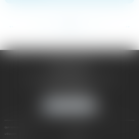
...
...
<<
<
25
26
27
28
29
30
31
>
>>
SAÔNE RHÔNE
AVOCATS
1 Avenue du Chater - Bâtiment E1 - BP 33
69340 FRANCHEVILLE
Tél :
04 72 38 31 60
Fax : 04 78 34 81 62
NOUS LOCALISER
QUI SOMMES NOUS ?
EXPERTISES
L'ÉQUIPE
NOS CLIENTS