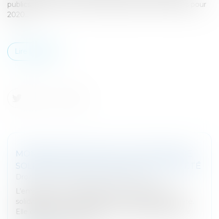
publics, présente ce matin le projet de loi de finances pour
2020...
Lire la suite
MONTANT 2020 POUR LA COTISATION DE
SOLIDARITÉ SUR LES VÉHICULE DE SOCIÉTÉ
Droit fiscal
/
Fiscalité des professionnels
L’employeur est redevable d’une cotisation de
solidarité pour l'usage privé d'un véhicule de société.
Elle consiste en un montant mensuel forfaitaire par