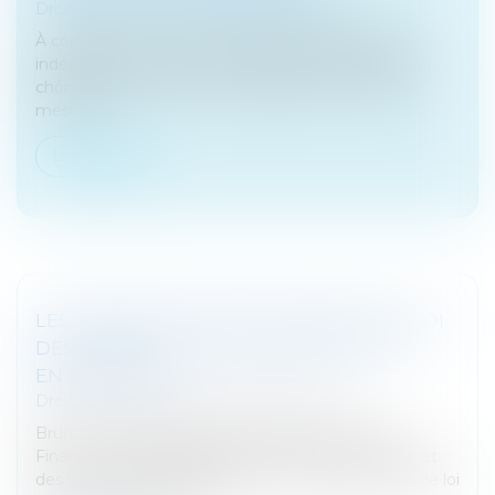
Droit fiscal
/
Fiscalité des professionnels
À compter du 1er novembre 2019, les travailleurs
indépendants vont pouvoir prétendre à l'assurance
chômage. Ce dossier vous explique tout sur cette
mesure...
Lire la suite
LES MESURES FISCALES DU PROJET DE LOI
DES FINANCES 2020 INTÉRESSANT LES
ENTREPRISES
Droit fiscal
/
Fiscalité des professionnels
Bruno Le Maire, ministre de l'Economie et des
Finances, et Gérald Darmanin, ministre de l'Action et
des Comptes publics, présente ce matin le projet de loi