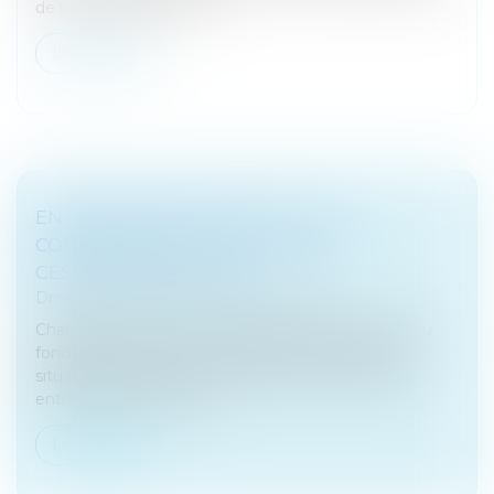
de finances pour 2020...
Lire la suite
ENTREPRISE INDIVIDUELLE : LES
CONSÉQUENCES FISCALES D'UNE
CESSATION D'ACTIVITÉ
Droit fiscal
/
Fiscalité des professionnels
Changement d’activité, départ en retraite, vente du
fonds de commerce, voici quelques exemples de
situation entraînant la cessation de l’activité d’une
entreprise. Si la cessati...
Lire la suite