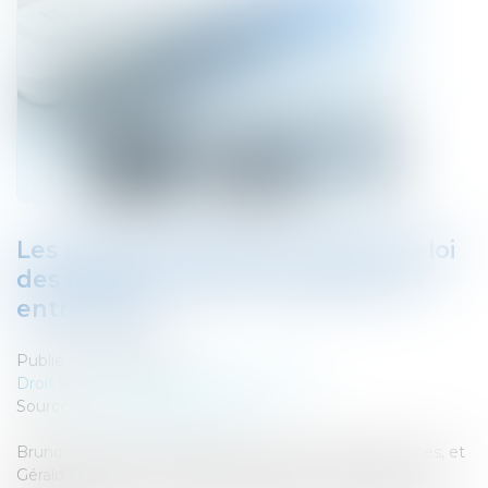
Les mesures fiscales du projet de loi
des finances 2020 intéressant les
entreprises
Publié le :
02/10/2019
Droit fiscal
/
Fiscalité des professionnels
Source :
www.fiscalonline.com
Bruno Le Maire, ministre de l'Economie et des Finances, et
Gérald Darmanin, ministre de l'Action et des Comptes