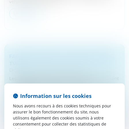
véhicule que l'employeu...
Lire la suite
FACTURES D'AVOIR ET DÉCLARATIONS DE
TVA
Droit fiscal
/
Fiscalité des professionnels
Les factures d'avoir émises auprès des clients peuvent
trouver différentes origines : un retour de
marchandises non conformes, un rabais, une remise ou
Information sur les cookies
une ristourne...
Nous avons recours à des cookies techniques pour
Lire la suite
assurer le bon fonctionnement du site, nous
utilisons également des cookies soumis à votre
consentement pour collecter des statistiques de