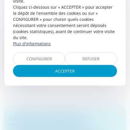
visite.
Cliquez ci-dessous sur « ACCEPTER » pour accepter
le dépôt de l'ensemble des cookies ou sur «
CONFIGURER » pour choisir quels cookies
CONDITION D’ASSUJETTISSEMENT À LA
nécessitant votre consentement seront déposés
TAXE SUR LES ACTIVITÉS POLLUANTES
(cookies statistiques), avant de continuer votre visite
Droit fiscal
/
Fiscalité des professionnels
du site.
Plus d'informations
Après avoir procédé au contrôle d’une société qui
extrait du calcaire commercialisé sous forme de
poudre, l’administration des douanes, estimant qu'une
CONFIGURER
REFUSER
partie de la production d...
ACCEPTER
Lire la suite
L'ASSURANCE CHÔMAGE DES
TRAVAILLEURS INDÉPENDANTS