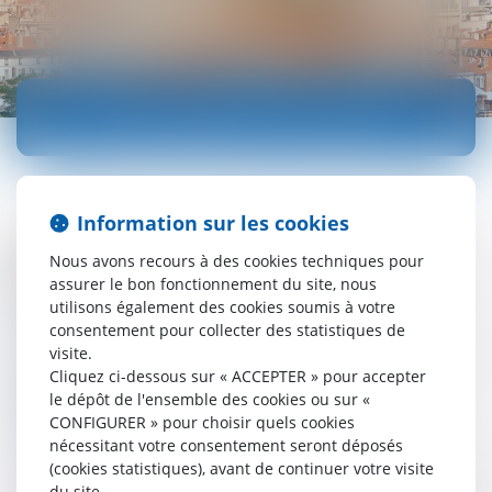
LICENCIEMENT COLLECTIF
Information sur les cookies
Saône Rhône Avocats assiste ses clients dans toutes
Nous avons recours à des cookies techniques pour
les opérations de restructuration liées notamment à
assurer le bon fonctionnement du site, nous
leur situation économique et financière.
utilisons également des cookies soumis à votre
Assistance à la réflexion préalable pour mesurer les
consentement pour collecter des statistiques de
incidences sociales du projet,
visite.
Analyse juridique
de la cause économique du projet,
Cliquez ci-dessous sur « ACCEPTER » pour accepter
Préparation de la procédure,
le dépôt de l'ensemble des cookies ou sur «
Rédaction des documents juridiques
(note
CONFIGURER » pour choisir quels cookies
économique, projet de licenciements, plan de
nécessitant votre consentement seront déposés
sauvegarde de l'emploi),
(cookies statistiques), avant de continuer votre visite
Assistance de l'entreprise pendant les différentes phases
du site.